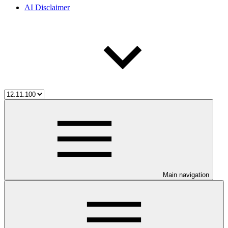
AI Disclaimer
Main navigation