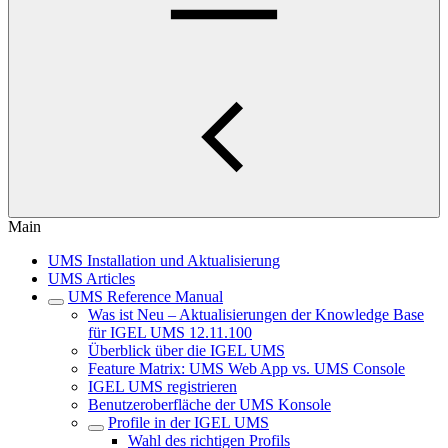
Main
UMS Installation und Aktualisierung
UMS Articles
UMS Reference Manual
Was ist Neu – Aktualisierungen der Knowledge Base
für IGEL UMS 12.11.100
Überblick über die IGEL UMS
Feature Matrix: UMS Web App vs. UMS Console
IGEL UMS registrieren
Benutzeroberfläche der UMS Konsole
Profile in der IGEL UMS
Wahl des richtigen Profils