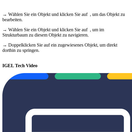
→ Wählen Sie ein Objekt und klicken Sie auf
, um das Objekt zu
bearbeiten.
→ Wählen Sie ein Objekt und klicken Sie auf
, um im
Strukturbaum zu diesem Objekt zu navigieren.
→ Doppelklicken Sie auf ein zugewiesenes Objekt, um direkt
dorthin zu springen.
IGEL Tech Video