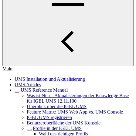
Main
UMS Installation und Aktualisierung
UMS Articles
UMS Reference Manual
Was ist Neu – Aktualisierungen der Knowledge Base
für IGEL UMS 12.11.100
Überblick über die IGEL UMS
Feature Matrix: UMS Web App vs. UMS Console
IGEL UMS registrieren
Benutzeroberfläche der UMS Konsole
Profile in der IGEL UMS
Wahl des richtigen Profils