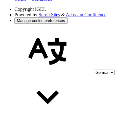
Copyright
IGEL
Powered by
Scroll Sites
&
Atlassian Confluence
Manage cookie preferences