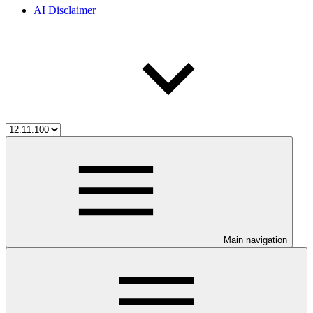
AI Disclaimer
Main navigation