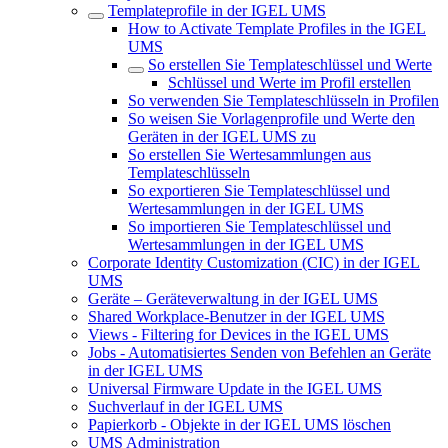
Templateprofile in der IGEL UMS
How to Activate Template Profiles in the IGEL
UMS
So erstellen Sie Templateschlüssel und Werte
Schlüssel und Werte im Profil erstellen
So verwenden Sie Templateschlüsseln in Profilen
So weisen Sie Vorlagenprofile und Werte den
Geräten in der IGEL UMS zu
So erstellen Sie Wertesammlungen aus
Templateschlüsseln
So exportieren Sie Templateschlüssel und
Wertesammlungen in der IGEL UMS
So importieren Sie Templateschlüssel und
Wertesammlungen in der IGEL UMS
Corporate Identity Customization (CIC) in der IGEL
UMS
Geräte – Geräteverwaltung in der IGEL UMS
Shared Workplace-Benutzer in der IGEL UMS
Views - Filtering for Devices in the IGEL UMS
Jobs - Automatisiertes Senden von Befehlen an Geräte
in der IGEL UMS
Universal Firmware Update in the IGEL UMS
Suchverlauf in der IGEL UMS
Papierkorb - Objekte in der IGEL UMS löschen
UMS Administration