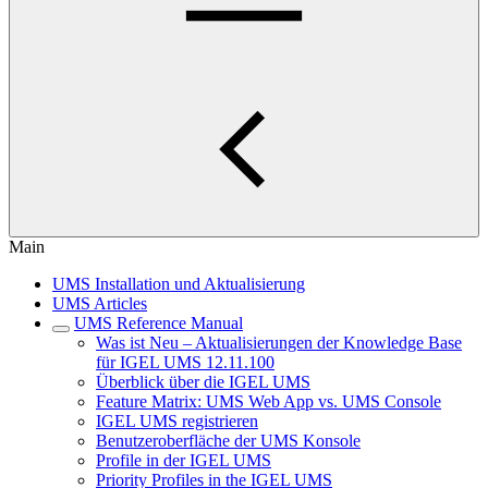
Main
UMS Installation und Aktualisierung
UMS Articles
UMS Reference Manual
Was ist Neu – Aktualisierungen der Knowledge Base
für IGEL UMS 12.11.100
Überblick über die IGEL UMS
Feature Matrix: UMS Web App vs. UMS Console
IGEL UMS registrieren
Benutzeroberfläche der UMS Konsole
Profile in der IGEL UMS
Priority Profiles in the IGEL UMS