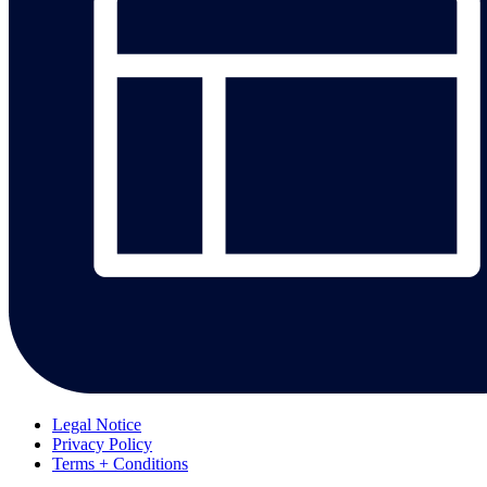
Legal Notice
Privacy Policy
Terms + Conditions