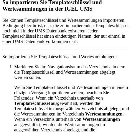
So importieren Sie Templateschlüssel und
Wertesammlungen in der IGEL UMS
Sie können Templateschlüssel und Wertesammlungen importieren.
Bedingung hierfür ist, dass die zu importierenden Templateschlüssel
noch nicht in der UMS Datenbank existieren. Jeder
Templateschlüssel hat einen eindeutigen Namen, der nur einmal in
einer UMS Datenbank vorkommen darf.
So importieren Sie Templateschlüssel und Wertesammlungen:
Markieren Sie im Navigationsbaum das Verzeichnis, in dem
die Templateschlüssel und Wertesammlungen abgelegt
werden sollen.
Wenn Sie Templateschlüssel und Wertesammlungen in einem
einzigen Vorgang importieren wollen, beachten Sie
Folgendes: Wenn ein Verzeichnis unterhalb von
Templateschlüssel
ausgewählt ist, werden die
Templateschlüssel im ausgewählten Verzeichnis abgelegt, und
die Wertesammlungen im Verzeichnis
Wertesammlungen
.
Wenn ein Verzeichnis unterhalb von
Wertesammlungen
ausgewählt ist, werden die Wertesammlungen im
ausgewählten Verzeichnis abgelegt, und die