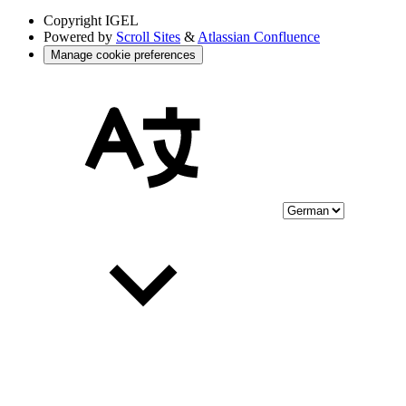
Copyright
IGEL
Powered by
Scroll Sites
&
Atlassian Confluence
Manage cookie preferences