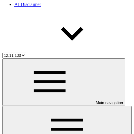
AI Disclaimer
Main navigation