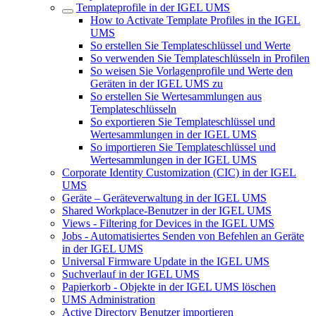
Templateprofile in der IGEL UMS
How to Activate Template Profiles in the IGEL
UMS
So erstellen Sie Templateschlüssel und Werte
So verwenden Sie Templateschlüsseln in Profilen
So weisen Sie Vorlagenprofile und Werte den
Geräten in der IGEL UMS zu
So erstellen Sie Wertesammlungen aus
Templateschlüsseln
So exportieren Sie Templateschlüssel und
Wertesammlungen in der IGEL UMS
So importieren Sie Templateschlüssel und
Wertesammlungen in der IGEL UMS
Corporate Identity Customization (CIC) in der IGEL
UMS
Geräte – Geräteverwaltung in der IGEL UMS
Shared Workplace-Benutzer in der IGEL UMS
Views - Filtering for Devices in the IGEL UMS
Jobs - Automatisiertes Senden von Befehlen an Geräte
in der IGEL UMS
Universal Firmware Update in the IGEL UMS
Suchverlauf in der IGEL UMS
Papierkorb - Objekte in der IGEL UMS löschen
UMS Administration
Active Directory Benutzer importieren