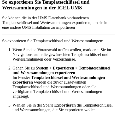
So exportieren Sie Templateschlüssel und
Wertesammlungen in der IGEL UMS
Sie können die in der UMS Datenbank vorhandenen
Templateschlüssel und Wertesammlungen exportieren, um sie in
eine andere UMS Installation zu importieren
So exportieren Sie Templateschlüssel und Wertesammlungen:
Wenn Sie eine Vorauswahl treffen wollen, markieren Sie im
Navigationsbaum die gewünschten Templateschlüssel und
Wertesammlungen oder Verzeichnisse.
Gehen Sie zu
System
>
Exportieren
>
Templateschlüssel
und Wertesammlungen exportieren
.
Im Fenster
Templateschlüssel und Wertesammlungen
exportieren
werden die zuvor ausgewählten
Templateschlüssel und Wertesammlungen oder alle
verfügbaren Templateschlüssel und Wertesammlungen
angezeigt.
Wählen Sie in der Spalte
Exportieren
die Templateschlüssel
und Wertesammlungen, die Sie exportieren wollen.