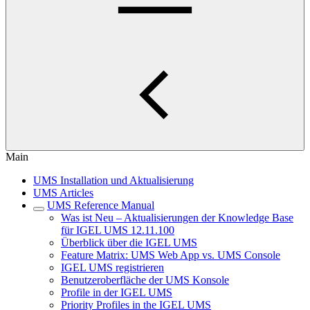
Main
UMS Installation und Aktualisierung
UMS Articles
UMS Reference Manual
Was ist Neu – Aktualisierungen der Knowledge Base
für IGEL UMS 12.11.100
Überblick über die IGEL UMS
Feature Matrix: UMS Web App vs. UMS Console
IGEL UMS registrieren
Benutzeroberfläche der UMS Konsole
Profile in der IGEL UMS
Priority Profiles in the IGEL UMS