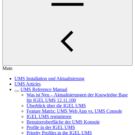
Main
UMS Installation und Aktualisierung
UMS Articles
UMS Reference Manual
Was ist Neu – Aktualisierungen der Knowledge Base
für IGEL UMS 12.11.100
Überblick über die IGEL UMS
Feature Matrix: UMS Web App vs. UMS Console
IGEL UMS registrieren
Benutzeroberfläche der UMS Konsole
Profile in der IGEL UMS
Priority Profiles in the IGEL UMS