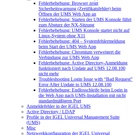
Fehlerbehebung: Browser zeigt
Sicherheitswarnung (Zertifikatsfehler) beim
Öffnen der UMS Web App an
Fehlerbehebung: Starten der UMS Konsole führt
zum Absturz der NX-Sitzung
Fehlerbehebung: UMS Konsole startet nicht auf
Linux-System ohne X11
Fehlerbehebung: 404 – Systemfehlermeldung
beim Start der UMS Web App
Fehlerbehebung: Chromium verweigert die
Verbindung zur UMS Web App
Fehlerbehebung: Active Directory-Anmeldung
funktioniert nach Update auf UMS 12.08.100
nicht mehr
Troubleshooting Login Issue with “Bad Request”
Error After Update to UMS 12.08.100
Fehlerbehebung: Endlosschleife beim Login in
die Web App nach UMS-Installation mit nicht
standardmäßigem Port
Anmeldefehler in der IGEL UMS
Active Directory / LDAP
Profile in der IGEL Universal Management Suite
(UMS)
Misc
Netzwerkkonfiguration der IGEL Universal