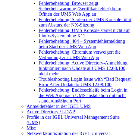
Fehlerbehebung: Browser zeigt
Sicherheitswarnung (Zertifikatsfehler) beim
Öffnen der UMS Web App an
Fehlerbehebung: Starten der UMS Konsole führt
zum Absturz der NX-Sitzung
Fehlerbehebung: UMS Konsole startet nicht auf
Linux-System ohne X11
Fehlerbehebung: 404 – Systemfehlermeldung
beim Start der UMS Web App
Fehlerbehebung: Chromium verweigert die
Verbindung zur UMS Web App
Fehlerbehebung: Active Directory-Anmeldung
funktioniert nach Update auf UMS 12.08.100
nicht mehr
Troubleshooting Login Issue with “Bad Request”
Error After Update to UMS 12.08.100
Fehlerbehebung: Endlosschleife beim Login in
die Web App nach UMS-Installation mit nicht
standardmäßigem Port
Anmeldefehler in der IGEL UMS
Active Directory / LDAP
Profile in der IGEL Universal Management Suite
(UMS)
Misc
Netzwerkkonfiguration der IGEL Universal