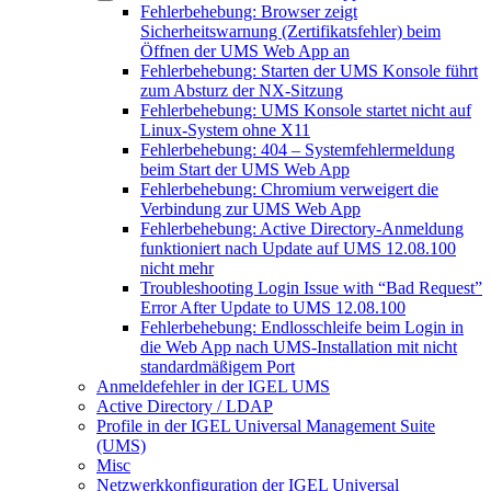
Fehlerbehebung: Browser zeigt
Sicherheitswarnung (Zertifikatsfehler) beim
Öffnen der UMS Web App an
Fehlerbehebung: Starten der UMS Konsole führt
zum Absturz der NX-Sitzung
Fehlerbehebung: UMS Konsole startet nicht auf
Linux-System ohne X11
Fehlerbehebung: 404 – Systemfehlermeldung
beim Start der UMS Web App
Fehlerbehebung: Chromium verweigert die
Verbindung zur UMS Web App
Fehlerbehebung: Active Directory-Anmeldung
funktioniert nach Update auf UMS 12.08.100
nicht mehr
Troubleshooting Login Issue with “Bad Request”
Error After Update to UMS 12.08.100
Fehlerbehebung: Endlosschleife beim Login in
die Web App nach UMS-Installation mit nicht
standardmäßigem Port
Anmeldefehler in der IGEL UMS
Active Directory / LDAP
Profile in der IGEL Universal Management Suite
(UMS)
Misc
Netzwerkkonfiguration der IGEL Universal