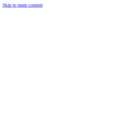
Skip to main content