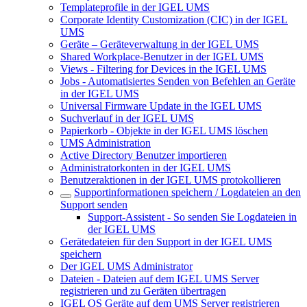
Templateprofile in der IGEL UMS
Corporate Identity Customization (CIC) in der IGEL
UMS
Geräte – Geräteverwaltung in der IGEL UMS
Shared Workplace-Benutzer in der IGEL UMS
Views - Filtering for Devices in the IGEL UMS
Jobs - Automatisiertes Senden von Befehlen an Geräte
in der IGEL UMS
Universal Firmware Update in the IGEL UMS
Suchverlauf in der IGEL UMS
Papierkorb - Objekte in der IGEL UMS löschen
UMS Administration
Active Directory Benutzer importieren
Administratorkonten in der IGEL UMS
Benutzeraktionen in der IGEL UMS protokollieren
Supportinformationen speichern / Logdateien an den
Support senden
Support-Assistent - So senden Sie Logdateien in
der IGEL UMS
Gerätedateien für den Support in der IGEL UMS
speichern
Der IGEL UMS Administrator
Dateien - Dateien auf dem IGEL UMS Server
registrieren und zu Geräten übertragen
IGEL OS Geräte auf dem UMS Server registrieren