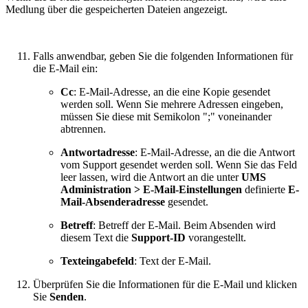
Medlung über die gespeicherten Dateien angezeigt.
Falls anwendbar, geben Sie die folgenden Informationen für
die E-Mail ein:
Cc
: E-Mail-Adresse, an die eine Kopie gesendet
werden soll. Wenn Sie mehrere Adressen eingeben,
müssen Sie diese mit Semikolon ";" voneinander
abtrennen.
Antwortadresse
: E-Mail-Adresse, an die die Antwort
vom Support gesendet werden soll. Wenn Sie das Feld
leer lassen, wird die Antwort an die unter
UMS
Administration > E-Mail-Einstellungen
definierte
E-
Mail-Absenderadresse
gesendet.
Betreff
: Betreff der E-Mail. Beim Absenden wird
diesem Text die
Support-ID
vorangestellt.
Texteingabefeld
: Text der E-Mail.
Überprüfen Sie die Informationen für die E-Mail und klicken
Sie
Senden
.