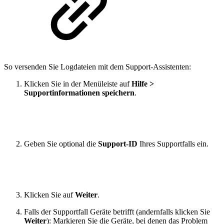
So versenden Sie Logdateien mit dem Support-Assistenten:
Klicken Sie in der Menüleiste auf
Hilfe >
Supportinformationen speichern
.
Geben Sie optional die
Support-ID
Ihres Supportfalls ein.
Klicken Sie auf
Weiter
.
Falls der Supportfall Geräte betrifft (andernfalls klicken Sie
Weiter
): Markieren Sie die Geräte, bei denen das Problem