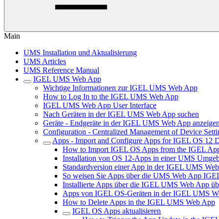
Main
UMS Installation und Aktualisierung
UMS Articles
UMS Reference Manual
IGEL UMS Web App
Wichtige Informationen zur IGEL UMS Web App
How to Log In to the IGEL UMS Web App
IGEL UMS Web App User Interface
Nach Geräten in der IGEL UMS Web App suchen
Geräte - Endgeräte in der IGEL UMS Web App anzeigen
Configuration - Centralized Management of Device Se
Apps - Import and Configure Apps for IGEL OS 12
How to Import IGEL OS Apps from the IGEL App
Installation von OS 12-Apps in einer UMS Umgeb
Standardversion einer App in der IGEL UMS Web
So weisen Sie Apps über die UMS Web App IGE
Installierte Apps über die IGEL UMS Web App üb
Apps von IGEL OS-Geräten in der IGEL UMS We
How to Delete Apps in the IGEL UMS Web App
IGEL OS Apps aktualisieren