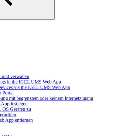
 und verwalten
ttings in the IGEL UMS Web App
 Devices via the IGEL UMS Web App
 Portal
ung mit begrenztem oder keinem Internetzugang
 App festlegen
L OS Geräten zu
erprüfen
b App entfernen