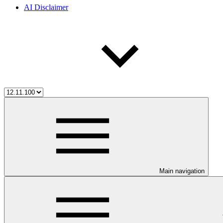
AI Disclaimer
Main navigation