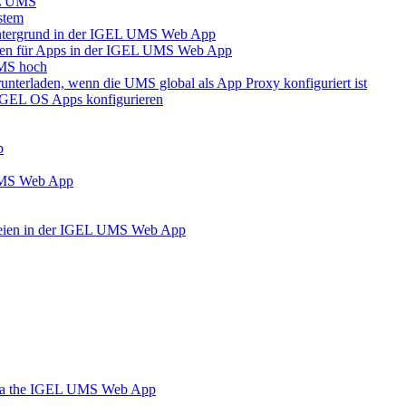
EL UMS
stem
intergrund in der IGEL UMS Web App
ungen für Apps in der IGEL UMS Web App
UMS hoch
runterladen, wenn die UMS global als App Proxy konfiguriert ist
 IGEL OS Apps konfigurieren
p
 UMS Web App
ateien in der IGEL UMS Web App
 via the IGEL UMS Web App