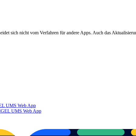
idet sich nicht vom Verfahren für andere Apps. Auch das Aktualisieru
 IGEL UMS Web App
der IGEL UMS Web App