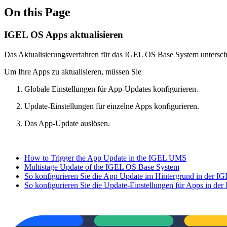
On this Page
IGEL OS Apps aktualisieren
Das Aktualisierungsverfahren für das IGEL OS Base System untersche
Um Ihre Apps zu aktualisieren, müssen Sie
Globale Einstellungen für App-Updates konfigurieren.
Update-Einstellungen für einzelne Apps konfigurieren.
Das App-Update auslösen.
How to Trigger the App Update in the IGEL UMS
Multistage Update of the IGEL OS Base System
So konfigurieren Sie die App Update im Hintergrund in der
So konfigurieren Sie die Update-Einstellungen für Apps in 