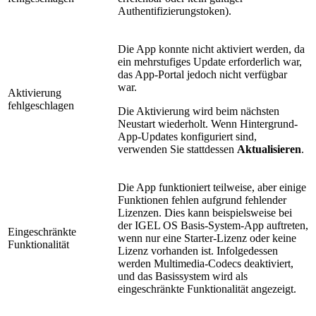
Authentifizierungstoken).
Die App konnte nicht aktiviert werden, da
ein mehrstufiges Update erforderlich war,
das App-Portal jedoch nicht verfügbar
war.
Aktivierung
fehlgeschlagen
Die Aktivierung wird beim nächsten
Neustart wiederholt. Wenn Hintergrund-
App-Updates konfiguriert sind,
verwenden Sie stattdessen
Aktualisieren
.
Die App funktioniert teilweise, aber einige
Funktionen fehlen aufgrund fehlender
Lizenzen. Dies kann beispielsweise bei
der IGEL OS Basis-System-App auftreten,
Eingeschränkte
wenn nur eine Starter-Lizenz oder keine
Funktionalität
Lizenz vorhanden ist. Infolgedessen
werden Multimedia-Codecs deaktiviert,
und das Basissystem wird als
eingeschränkte Funktionalität angezeigt.