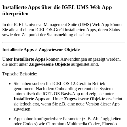
Installierte Apps über die IGEL UMS Web App
überprüfen
In der IGEL Universal Management Suite (UMS) Web App können
Sie alle auf einem IGEL OS-Gerät installierten Apps, deren Status
sowie den Zeitpunkt der Statusmeldung einsehen.
Installierte Apps ≠ Zugewiesene Objekte
Unter
Installierte Apps
können Anwendungen angezeigt werden,
die nicht unter
Zugewiesene Objekte
aufgelistet sind.
Typische Beispiele:
Sie haben soeben Ihr IGEL OS 12-Gerät in Betrieb
genommen. Nach dem Onboarding erkennt das System
automatisch die IGEL OS Basis-App und zeigt sie unter
Installierte Apps
an. Unter
Zugewiesene Objekte
erscheint
sie jedoch erst, wenn Sie z.B. eine neue Version dieser App
zuweisen.
Apps ohne konfigurierbare Parameter (z. B. Abhängigkeiten
oder Codecs) wie Chromium Multimedia Codec, Fluendo