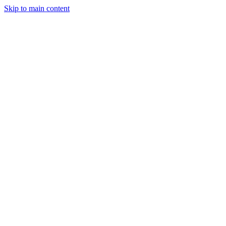
Skip to main content