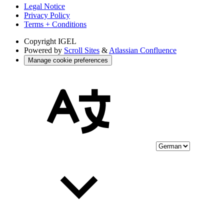
Legal Notice
Privacy Policy
Terms + Conditions
Copyright
IGEL
Powered by
Scroll Sites
&
Atlassian Confluence
Manage cookie preferences