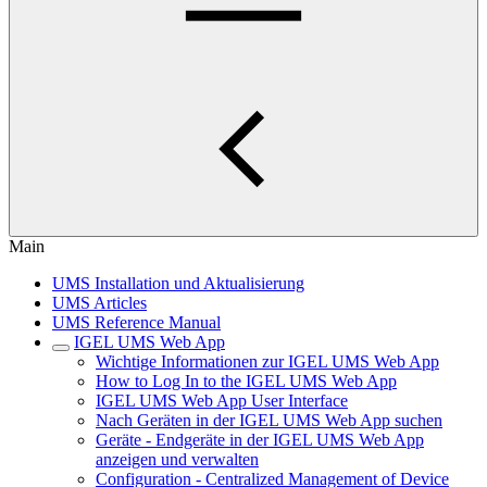
Main
UMS Installation und Aktualisierung
UMS Articles
UMS Reference Manual
IGEL UMS Web App
Wichtige Informationen zur IGEL UMS Web App
How to Log In to the IGEL UMS Web App
IGEL UMS Web App User Interface
Nach Geräten in der IGEL UMS Web App suchen
Geräte - Endgeräte in der IGEL UMS Web App
anzeigen und verwalten
Configuration - Centralized Management of Device