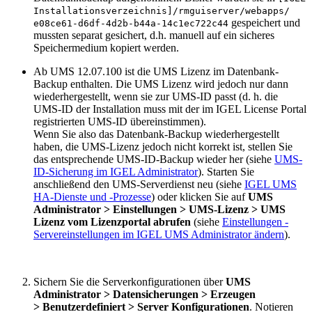
Installationsverzeichnis]/rmguiserver/webapps/
gespeichert und
e08ce61-d6df-4d2b-b44a-14c1ec722c44
mussten separat gesichert, d.h. manuell auf ein sicheres
Speichermedium kopiert werden.
Ab UMS 12.07.100 ist die UMS Lizenz im Datenbank-
Backup enthalten. Die UMS Lizenz wird jedoch nur dann
wiederhergestellt, wenn sie zur UMS-ID passt (d. h. die
UMS-ID der Installation muss mit der im IGEL License Portal
registrierten UMS-ID übereinstimmen).
Wenn Sie also das Datenbank-Backup wiederhergestellt
haben, die UMS-Lizenz jedoch nicht korrekt ist, stellen Sie
das entsprechende UMS-ID-Backup wieder her (siehe
UMS-
ID-Sicherung im IGEL Administrator
). Starten Sie
anschließend den UMS-Serverdienst neu (siehe
IGEL UMS
HA-Dienste und -Prozesse
) oder klicken Sie auf
UMS
Administrator > Einstellungen > UMS-Lizenz > UMS
Lizenz vom Lizenzportal abrufen
(siehe
Einstellungen -
Servereinstellungen im IGEL UMS Administrator ändern
).
Sichern Sie die Serverkonfigurationen über
UMS
Administrator > Datensicherungen > Erzeugen
> Benutzerdefiniert > Server Konfigurationen
. Notieren