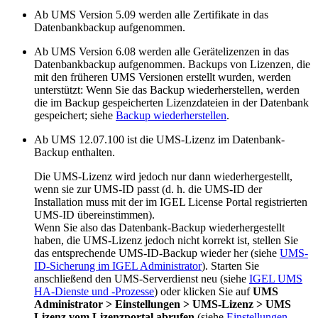
Ab UMS Version 5.09 werden alle Zertifikate in das
Datenbankbackup aufgenommen.
Ab UMS Version 6.08 werden alle Gerätelizenzen in das
Datenbankbackup aufgenommen. Backups von Lizenzen, die
mit den früheren UMS Versionen erstellt wurden, werden
unterstützt: Wenn Sie das Backup wiederherstellen, werden
die im Backup gespeicherten Lizenzdateien in der Datenbank
gespeichert; siehe
Backup wiederherstellen
.
Ab UMS 12.07.100 ist die UMS-Lizenz im Datenbank-
Backup enthalten.
Die UMS-Lizenz wird jedoch nur dann wiederhergestellt,
wenn sie zur UMS-ID passt (d. h. die UMS-ID der
Installation muss mit der im IGEL License Portal registrierten
UMS-ID übereinstimmen).
Wenn Sie also das Datenbank-Backup wiederhergestellt
haben, die UMS-Lizenz jedoch nicht korrekt ist, stellen Sie
das entsprechende UMS-ID-Backup wieder her (siehe
UMS-
ID-Sicherung im IGEL Administrator
). Starten Sie
anschließend den UMS-Serverdienst neu (siehe
IGEL UMS
HA-Dienste und -Prozesse
) oder klicken Sie auf
UMS
Administrator > Einstellungen > UMS-Lizenz > UMS
Lizenz vom Lizenzportal abrufen
(siehe
Einstellungen -