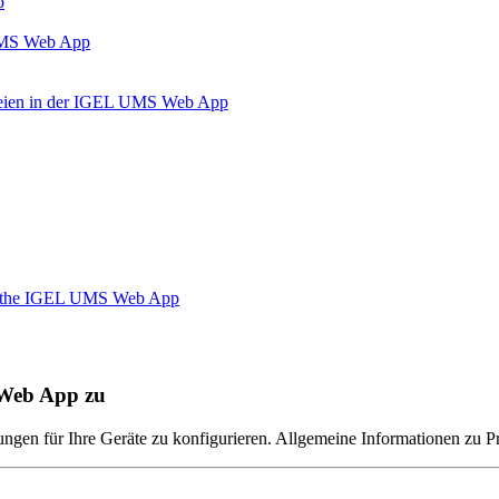
p
 UMS Web App
ateien in der IGEL UMS Web App
 in the IGEL UMS Web App
S Web App zu
gen für Ihre Geräte zu konfigurieren. Allgemeine Informationen zu Pr