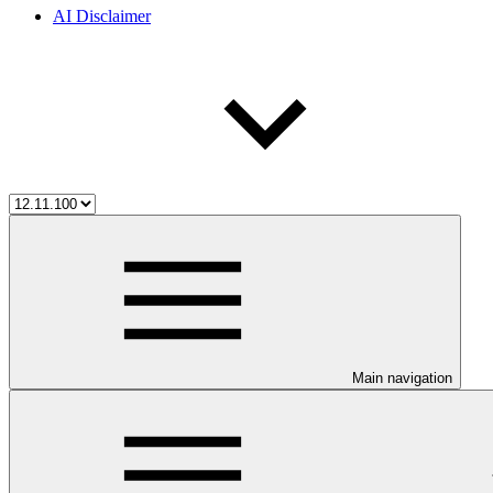
AI Disclaimer
Main navigation