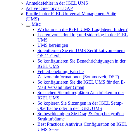
Anmeldefehler in der IGEL UMS
Active Directory / LDAP
Profile in der IGEL Universal Management Suite
(UMS)
Misc
Wo kann ich die IGEL UMS Logdateien finden?
Leeren von stdout.log und stderr.log in der IGEL
UMS
UMS bereinigen
So entfernen Sie ein UMS Zertifikat von einem
OS 11 Gerät
So konfigurieren Sie Benachrichtigungen in der
IGEL UMS
Fehlerbehebung: Falsche
Zeitzoneninformationen (Sommerzeit, DST)
So konfigurieren Sie die IGEL UMS für den E-
Mail-Versand über Gmail
So suchen Sie mit regulären Ausdrücken in der
IGEL UMS
So kopieren Sie Sitzungen in der IGEL Setup-
Oberfläche oder in der IGEL UMS
So beschleunigen Sie Drag & Drop bei großen
Strukturbäume
Best Practices: Antivirus Configuration on IGEL
UMS Server