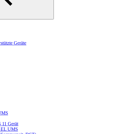
tützte Geräte
L UMS
S 11 Gerät
 IGEL UMS