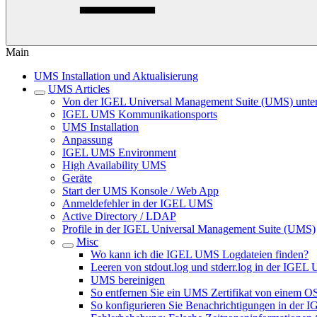
Main
UMS Installation und Aktualisierung
UMS Articles
Von der IGEL Universal Management Suite (UMS) unters
IGEL UMS Kommunikationsports
UMS Installation
Anpassung
IGEL UMS Environment
High Availability UMS
Geräte
Start der UMS Konsole / Web App
Anmeldefehler in der IGEL UMS
Active Directory / LDAP
Profile in der IGEL Universal Management Suite (UMS)
Misc
Wo kann ich die IGEL UMS Logdateien finden?
Leeren von stdout.log und stderr.log in der IGE
UMS bereinigen
So entfernen Sie ein UMS Zertifikat von einem O
So konfigurieren Sie Benachrichtigungen in der