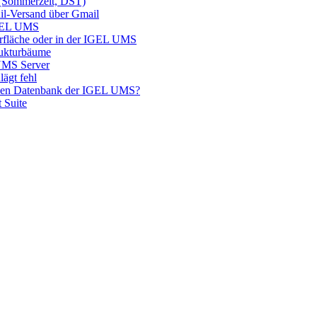
 (Sommerzeit, DST)
il-Versand über Gmail
IGEL UMS
erfläche oder in der IGEL UMS
rukturbäume
 UMS Server
lägt fehl
neuen Datenbank der IGEL UMS?
 Suite