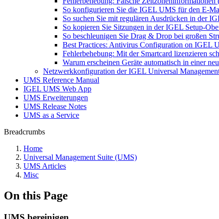
Fehlerbehebung: Falsche Zeitzoneninformationen
So konfigurieren Sie die IGEL UMS für den E-Ma
So suchen Sie mit regulären Ausdrücken in der 
So kopieren Sie Sitzungen in der IGEL Setup-Ob
So beschleunigen Sie Drag & Drop bei großen St
Best Practices: Antivirus Configuration on IGEL
Fehlerbehebung: Mit der Smartcard lizenzieren sch
Warum erscheinen Geräte automatisch in einer 
Netzwerkkonfiguration der IGEL Universal Management
UMS Reference Manual
IGEL UMS Web App
UMS Erweiterungen
UMS Release Notes
UMS as a Service
Breadcrumbs
Home
Universal Management Suite (UMS)
UMS Articles
Misc
On this Page
UMS bereinigen