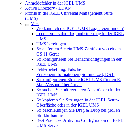
Anmeldefehler in der IGEL UMS
Active Directory / LDAP
Profile in der IGEL Universal Management Suite
(UMS)
Misc
Wo kann ich die IGEL UMS Logdateien finden?
Leeren von stdout.log und stderr.log in der IGEL
UMS
UMS bereinigen
So entfernen Sie ein UMS Zertifikat von einem
OS 11 Gerät
So konfigurieren Sie Benachrichtigungen in der
IGEL UMS
Fehlerbehebung: Falsche
Zeitzoneninformationen (Sommerzeit, DST)
So konfigurieren Sie die IGEL UMS für den E-
Mail-Versand über Gmail
So suchen Sie mit regulären Ausdrücken in der
IGEL UMS
So kopieren Sie Sitzungen in der IGEL Setup-
Oberfläche oder in der IGEL UMS
So beschleunigen Sie Drag & Drop bei großen
Strukturbäume
Best Practices: Antivirus Configuration on IGEL
UMS Server