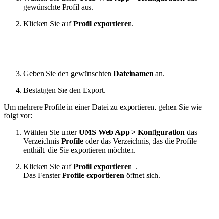
gewünschte Profil aus.
Klicken Sie auf
Profil exportieren
.
Geben Sie den gewünschten
Dateinamen
an.
Bestätigen Sie den Export.
Um mehrere Profile in einer Datei zu exportieren, gehen Sie wie
folgt vor:
Wählen Sie unter
UMS Web App > Konfiguration
das
Verzeichnis
Profile
oder das Verzeichnis, das die Profile
enthält, die Sie exportieren möchten.
Klicken Sie auf
Profil exportieren
.
Das Fenster
Profile exportieren
öffnet sich.