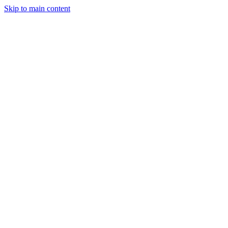
Skip to main content