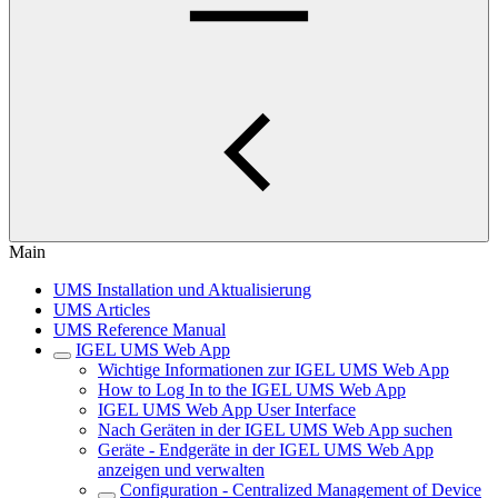
Main
UMS Installation und Aktualisierung
UMS Articles
UMS Reference Manual
IGEL UMS Web App
Wichtige Informationen zur IGEL UMS Web App
How to Log In to the IGEL UMS Web App
IGEL UMS Web App User Interface
Nach Geräten in der IGEL UMS Web App suchen
Geräte - Endgeräte in der IGEL UMS Web App
anzeigen und verwalten
Configuration - Centralized Management of Device