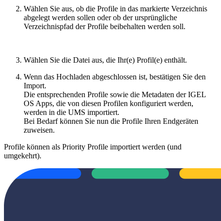
Wählen Sie aus, ob die Profile in das markierte Verzeichnis
abgelegt werden sollen oder ob der ursprüngliche
Verzeichnispfad der Profile beibehalten werden soll.
Wählen Sie die Datei aus, die Ihr(e) Profil(e) enthält.
Wenn das Hochladen abgeschlossen ist, bestätigen Sie den
Import.
Die entsprechenden Profile sowie die Metadaten der IGEL
OS Apps, die von diesen Profilen konfiguriert werden,
werden in die UMS importiert.
Bei Bedarf können Sie nun die Profile Ihren Endgeräten
zuweisen.
Profile können als Priority Profile importiert werden (und
umgekehrt).