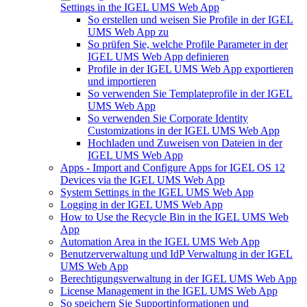
Settings in the IGEL UMS Web App
So erstellen und weisen Sie Profile in der IGEL
UMS Web App zu
So prüfen Sie, welche Profile Parameter in der
IGEL UMS Web App definieren
Profile in der IGEL UMS Web App exportieren
und importieren
So verwenden Sie Templateprofile in der IGEL
UMS Web App
So verwenden Sie Corporate Identity
Customizations in der IGEL UMS Web App
Hochladen und Zuweisen von Dateien in der
IGEL UMS Web App
Apps - Import and Configure Apps for IGEL OS 12
Devices via the IGEL UMS Web App
System Settings in the IGEL UMS Web App
Logging in der IGEL UMS Web App
How to Use the Recycle Bin in the IGEL UMS Web
App
Automation Area in the IGEL UMS Web App
Benutzerverwaltung und IdP Verwaltung in der IGEL
UMS Web App
Berechtigungsverwaltung in der IGEL UMS Web App
License Management in the IGEL UMS Web App
So speichern Sie Supportinformationen und