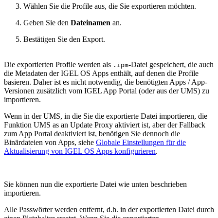
Wählen Sie die Profile aus, die Sie exportieren möchten.
Geben Sie den
Dateinamen
an.
Bestätigen Sie den Export.
Die exportierten Profile werden als
-Datei gespeichert, die auch
.ipm
die Metadaten der IGEL OS Apps enthält, auf denen die Profile
basieren. Daher ist es nicht notwendig, die benötigten Apps / App-
Versionen zusätzlich vom IGEL App Portal (oder aus der UMS) zu
importieren.
Wenn in der UMS, in die Sie die exportierte Datei importieren, die
Funktion UMS as an Update Proxy aktiviert ist, aber der Fallback
zum App Portal deaktiviert ist, benötigen Sie dennoch die
Binärdateien von Apps, siehe
Globale Einstellungen für die
Aktualisierung von IGEL OS Apps konfigurieren
.
Sie können nun die exportierte Datei wie unten beschrieben
importieren.
Alle Passwörter werden entfernt, d.h. in der exportierten Datei durch