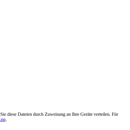
e diese Dateien durch Zuweisung an Ihre Geräte verteilen. Für
App
.