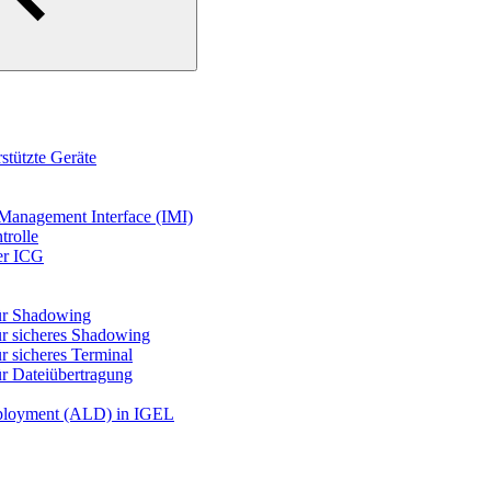
tützte Geräte
nagement Interface (IMI)
trolle
er ICG
ür Shadowing
r sicheres Shadowing
 sicheres Terminal
r Dateiübertragung
eployment (ALD) in IGEL