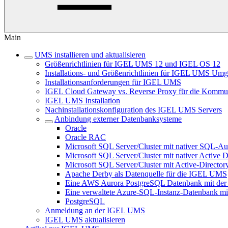
Main
UMS installieren und aktualisieren
Größenrichtlinien für IGEL UMS 12 und IGEL OS 12
Installations- und Größenrichtlinien für IGEL UMS U
Installationsanforderungen für IGEL UMS
IGEL Cloud Gateway vs. Reverse Proxy für die Komm
IGEL UMS Installation
Nachinstallationskonfiguration des IGEL UMS Servers
Anbindung externer Datenbanksysteme
Oracle
Oracle RAC
Microsoft SQL Server/Cluster mit nativer SQL-Aut
Microsoft SQL Server/Cluster mit nativer Active 
Microsoft SQL Server/Cluster mit Active-Director
Apache Derby als Datenquelle für die IGEL UMS
Eine AWS Aurora PostgreSQL Datenbank mit der
Eine verwaltete Azure-SQL-Instanz-Datenbank 
PostgreSQL
Anmeldung an der IGEL UMS
IGEL UMS aktualisieren