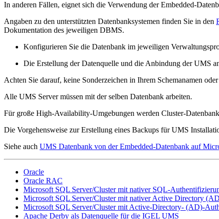
In anderen Fällen, eignet sich die Verwendung der Embedded-Datenbank
Angaben zu den unterstützten Datenbanksystemen finden Sie in den
Dokumentation des jeweiligen DBMS.
Konfigurieren Sie die Datenbank im jeweiligen Verwaltungs
Die Erstellung der Datenquelle und die Anbindung der UMS an
Achten Sie darauf, keine Sonderzeichen in Ihrem Schemanamen ode
Alle UMS Server müssen mit der selben Datenbank arbeiten.
Für große High-Availability-Umgebungen werden Cluster-Datenban
Die Vorgehensweise zur Erstellung eines Backups für UMS Installati
Siehe auch
UMS Datenbank von der Embedded-Datenbank auf Micros
Oracle
Oracle RAC
Microsoft SQL Server/Cluster mit nativer SQL-Authentifizieru
Microsoft SQL Server/Cluster mit nativer Active Directory (AD
Microsoft SQL Server/Cluster mit Active-Directory- (AD)-Auth
Apache Derby als Datenquelle für die IGEL UMS