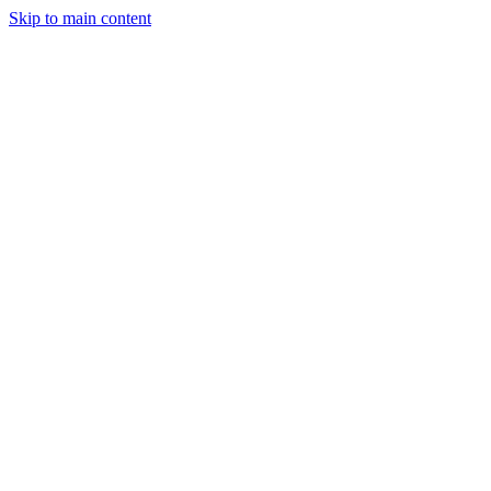
Skip to main content