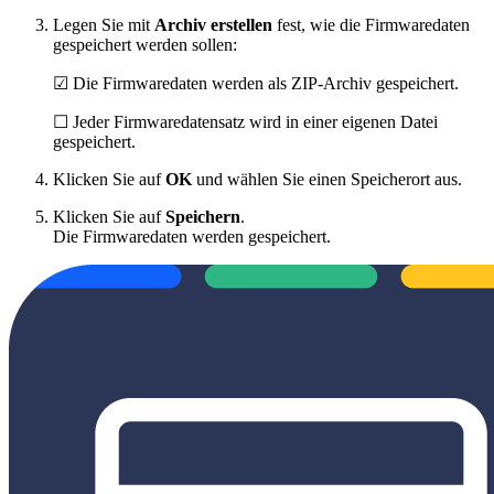
Legen Sie mit
Archiv erstellen
fest, wie die Firmwaredaten
gespeichert werden sollen:
☑ Die Firmwaredaten werden als ZIP-Archiv gespeichert.
☐ Jeder Firmwaredatensatz wird in einer eigenen Datei
gespeichert.
Klicken Sie auf
OK
und wählen Sie einen Speicherort aus.
Klicken Sie auf
Speichern
.
Die Firmwaredaten werden gespeichert.