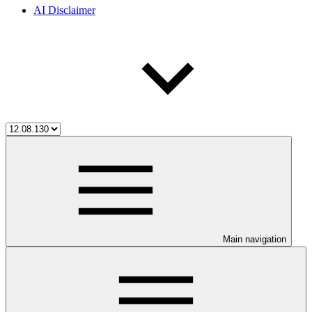
AI Disclaimer
Main navigation