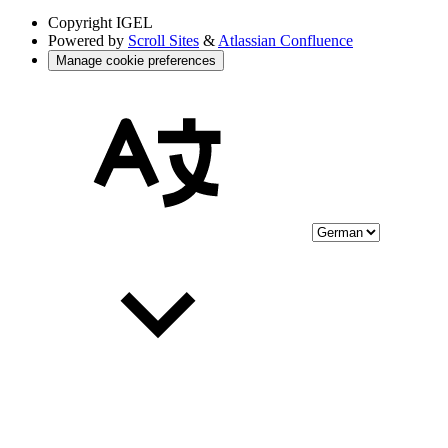
Copyright
IGEL
Powered by
Scroll Sites
&
Atlassian Confluence
Manage cookie preferences