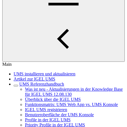
Main
UMS installieren und aktualisieren
Artikel zur IGEL UMS
UMS Referenzhandbuch
Was ist neu - Aktualisierungen in der Knowledge Base
für IGEL UMS 12.08.130
Überblick über die IGEL UMS
Funktionsmatrix: UMS Web App vs. UMS Konsole
IGEL UMS registrieren
Benutzeroberfläche der UMS Konsole
Profile in der IGEL UMS
Priority Profile in der IGEL UMS