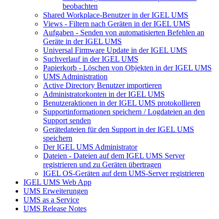
beobachten
Shared Workplace-Benutzer in der IGEL UMS
Views - Filtern nach Geräten in der IGEL UMS
Aufgaben - Senden von automatisierten Befehlen an
Geräte in der IGEL UMS
Universal Firmware Update in der IGEL UMS
Suchverlauf in der IGEL UMS
Papierkorb - Löschen von Objekten in der IGEL UMS
UMS Administration
Active Directory Benutzer importieren
Administratorkonten in der IGEL UMS
Benutzeraktionen in der IGEL UMS protokollieren
Supportinformationen speichern / Logdateien an den
Support senden
Gerätedateien für den Support in der IGEL UMS
speichern
Der IGEL UMS Administrator
Dateien - Dateien auf dem IGEL UMS Server
registrieren und zu Geräten übertragen
IGEL OS-Geräten auf dem UMS-Server registrieren
IGEL UMS Web App
UMS Erweiterungen
UMS as a Service
UMS Release Notes