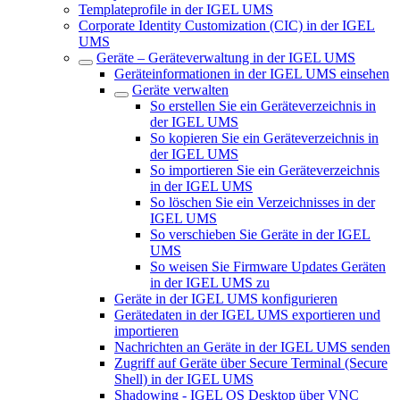
Templateprofile in der IGEL UMS
Corporate Identity Customization (CIC) in der IGEL
UMS
Geräte – Geräteverwaltung in der IGEL UMS
Geräteinformationen in der IGEL UMS einsehen
Geräte verwalten
So erstellen Sie ein Geräteverzeichnis in
der IGEL UMS
So kopieren Sie ein Geräteverzeichnis in
der IGEL UMS
So importieren Sie ein Geräteverzeichnis
in der IGEL UMS
So löschen Sie ein Verzeichnisses in der
IGEL UMS
So verschieben Sie Geräte in der IGEL
UMS
So weisen Sie Firmware Updates Geräten
in der IGEL UMS zu
Geräte in der IGEL UMS konfigurieren
Gerätedaten in der IGEL UMS exportieren und
importieren
Nachrichten an Geräte in der IGEL UMS senden
Zugriff auf Geräte über Secure Terminal (Secure
Shell) in der IGEL UMS
Shadowing - IGEL OS Desktop über VNC