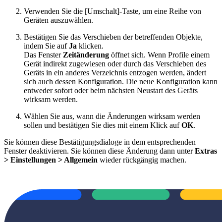
Verwenden Sie die [Umschalt]-Taste, um eine Reihe von
Geräten auszuwählen.
Bestätigen Sie das Verschieben der betreffenden Objekte,
indem Sie auf
Ja
klicken.
Das Fenster
Zeitänderung
öffnet sich. Wenn Profile einem
Gerät indirekt zugewiesen oder durch das Verschieben des
Geräts in ein anderes Verzeichnis entzogen werden, ändert
sich auch dessen Konfiguration. Die neue Konfiguration kann
entweder sofort oder beim nächsten Neustart des Geräts
wirksam werden.
Wählen Sie aus, wann die Änderungen wirksam werden
sollen und bestätigen Sie dies mit einem Klick auf
OK
.
Sie können diese Bestätigungsdialoge in dem entsprechenden
Fenster deaktivieren. Sie können diese Änderung dann unter
Extras
> Einstellungen > Allgemein
wieder rückgängig machen.