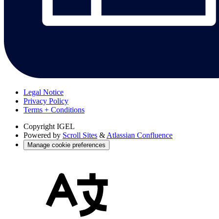
Legal Notice
Privacy Policy
Terms + Conditions
Copyright
IGEL
Powered by
Scroll Sites
&
Atlassian Confluence
Manage cookie preferences