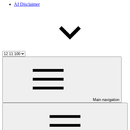
AI Disclaimer
Main navigation