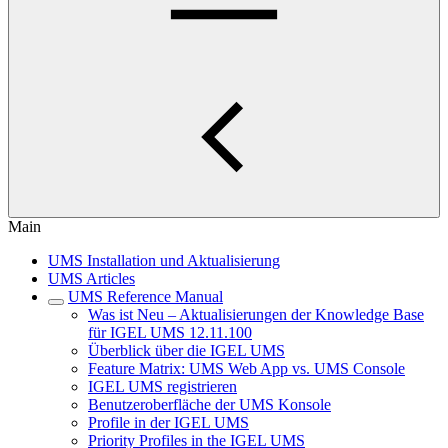
Main
UMS Installation und Aktualisierung
UMS Articles
UMS Reference Manual
Was ist Neu – Aktualisierungen der Knowledge Base
für IGEL UMS 12.11.100
Überblick über die IGEL UMS
Feature Matrix: UMS Web App vs. UMS Console
IGEL UMS registrieren
Benutzeroberfläche der UMS Konsole
Profile in der IGEL UMS
Priority Profiles in the IGEL UMS