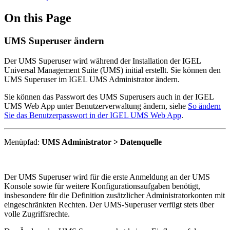
On this Page
UMS Superuser ändern
Der UMS Superuser wird während der Installation der IGEL
Universal Management Suite (UMS) initial erstellt. Sie können den
UMS Superuser im IGEL UMS Administrator ändern.
Sie können das Passwort des UMS Superusers auch in der IGEL
UMS Web App unter Benutzerverwaltung ändern, siehe
So ändern
Sie das Benutzerpasswort in der IGEL UMS Web App
.
Menüpfad:
UMS Administrator > Datenquelle
Der UMS Superuser wird für die erste Anmeldung an der UMS
Konsole sowie für weitere Konfigurationsaufgaben benötigt,
insbesondere für die Definition zusätzlicher Administratorkonten mit
eingeschränkten Rechten. Der UMS-Superuser verfügt stets über
volle Zugriffsrechte.