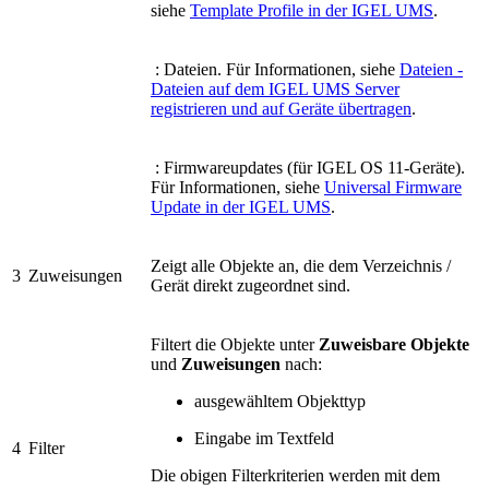
siehe
Template Profile in der IGEL UMS
.
: Dateien. Für Informationen, siehe
Dateien -
Dateien auf dem IGEL UMS Server
registrieren und auf Geräte übertragen
.
: Firmwareupdates (für IGEL OS 11-Geräte).
Für Informationen, siehe
Universal Firmware
Update in der IGEL UMS
.
Zeigt alle Objekte an, die dem Verzeichnis /
3
Zuweisungen
Gerät direkt zugeordnet sind.
Filtert die Objekte unter
Zuweisbare Objekte
und
Zuweisungen
nach:
ausgewähltem Objekttyp
Eingabe im Textfeld
4
Filter
Die obigen Filterkriterien werden mit dem