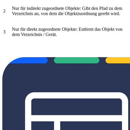
Nur für indirekt zugeordnete Objekte: Gibt den Pfad zu dem
2
Verzeichnis an, von dem die Objektzuordnung geerbt wird.
Nur für direkt zugeordnete Objekte: Entfernt das Objekt von
3
dem Verzeichnis / Gerät.