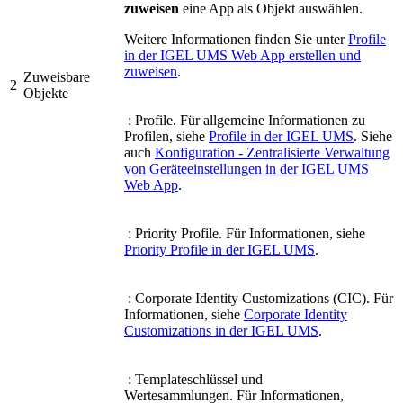
zuweisen
eine App als Objekt auswählen.
Weitere Informationen finden Sie unter
Profile
in der IGEL UMS Web App erstellen und
zuweisen
.
Zuweisbare
2
Objekte
: Profile. Für allgemeine Informationen zu
Profilen, siehe
Profile in der IGEL UMS
. Siehe
auch
Konfiguration - Zentralisierte Verwaltung
von Geräteeinstellungen in der IGEL UMS
Web App
.
: Priority Profile. Für Informationen, siehe
Priority Profile in der IGEL UMS
.
: Corporate Identity Customizations (CIC). Für
Informationen, siehe
Corporate Identity
Customizations in der IGEL UMS
.
: Templateschlüssel und
Wertesammlungen. Für Informationen,