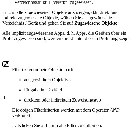
Verzeichnisstruktur "vererbt" zugewiesen.
→ Um alle zugewiesenen Objekte anzuzeigen, d.h. direkt und
indirekt zugewiesene Objekte, wählen Sie das gewünschte
Verzeichnis / Gerät und gehen Sie auf
Zugewiesene Objekte
.
Alle implizit zugewiesenen Apps, d. h. Apps, die Geräten über ein
Profil zugewiesen sind, werden direkt unter diesem Profil angezeigt.
Filtert zugeordnete Objekte nach
ausgewähltem Objekttyp
Eingabe im Textfeld
1
direktem oder indirektem Zuweisungstyp
Die obigen Filterkriterien werden mit dem Operator
AND
verknüpft.
→ Klicken Sie auf
, um alle Filter zu entfernen.