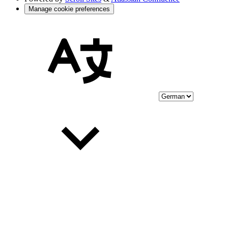
Manage cookie preferences