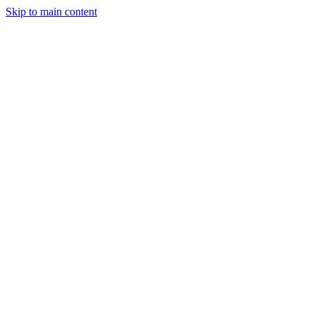
Skip to main content