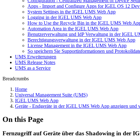
Configuration - Centralized Management of Device Se
Apps - Import and Configure Apps for IGEL OS 12 De
System Settings in the IGEL UMS Web App
Logging in der IGEL UMS Web App
How to Use the Recycle Bin in the IGEL UMS Web Ap
Automation Area in the IGEL UMS Web App
Benutzerverwaltung und IdP Verwaltung in der IGEL
Berechtigungsverwaltung in der IGEL UMS Web App
License Management in the IGEL UMS Web App
So speichern Sie Supportinformationen und Protokolld
UMS Erweiterungen
UMS Release Notes
UMS as a Service
Breadcrumbs
Home
Universal Management Suite (UMS)
IGEL UMS Web App
Geräte - Endgeräte in der IGEL UMS Web App anzeigen und v
On this Page
Fernzugriff auf Geräte über das Shadowing in der