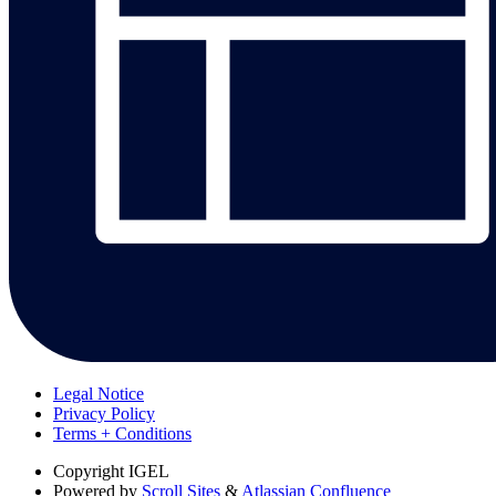
Legal Notice
Privacy Policy
Terms + Conditions
Copyright
IGEL
Powered by
Scroll Sites
&
Atlassian Confluence