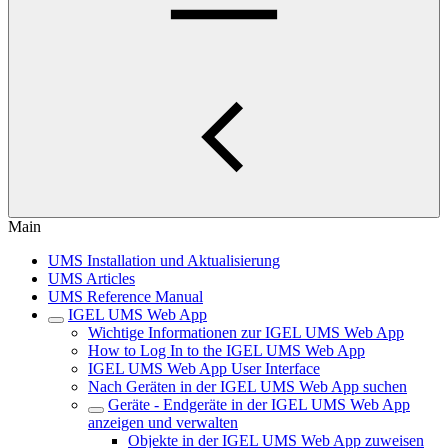
Main
UMS Installation und Aktualisierung
UMS Articles
UMS Reference Manual
IGEL UMS Web App
Wichtige Informationen zur IGEL UMS Web App
How to Log In to the IGEL UMS Web App
IGEL UMS Web App User Interface
Nach Geräten in der IGEL UMS Web App suchen
Geräte - Endgeräte in der IGEL UMS Web App
anzeigen und verwalten
Objekte in der IGEL UMS Web App zuweisen