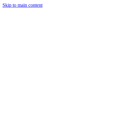
Skip to main content