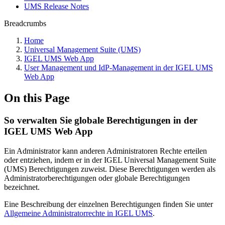
UMS Release Notes
Breadcrumbs
Home
Universal Management Suite (UMS)
IGEL UMS Web App
User Management und IdP-Management in der IGEL UMS
Web App
On this Page
So verwalten Sie globale Berechtigungen in der
IGEL UMS Web App
Ein Administrator kann anderen Administratoren Rechte erteilen
oder entziehen, indem er in der IGEL Universal Management Suite
(UMS) Berechtigungen zuweist. Diese Berechtigungen werden als
Administratorberechtigungen oder globale Berechtigungen
bezeichnet.
Eine Beschreibung der einzelnen Berechtigungen finden Sie unter
Allgemeine Administratorrechte in IGEL UMS
.