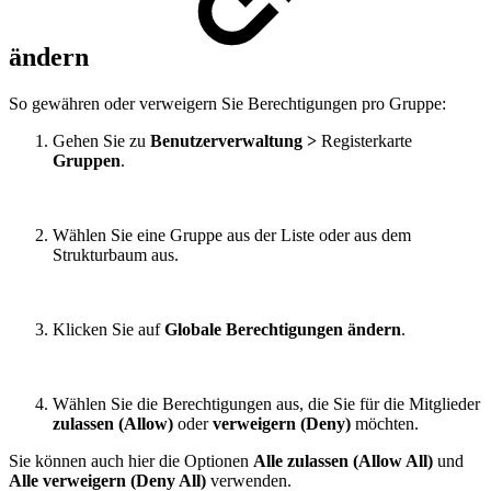
ändern
So gewähren oder verweigern Sie Berechtigungen pro Gruppe:
Gehen Sie zu
Benutzerverwaltung >
Registerkarte
Gruppen
.
Wählen Sie eine Gruppe aus der Liste oder aus dem
Strukturbaum aus.
Klicken Sie auf
Globale Berechtigungen ändern
.
Wählen Sie die Berechtigungen aus, die Sie für die Mitglieder
zulassen (Allow)
oder
verweigern (Deny)
möchten.
Sie können auch hier die Optionen
Alle zulassen (Allow All)
und
Alle verweigern (Deny All)
verwenden.