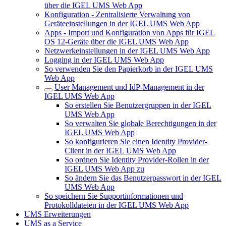
über die IGEL UMS Web App
Konfiguration - Zentralisierte Verwaltung von
Geräteeinstellungen in der IGEL UMS Web App
Apps - Import und Konfiguration von Apps für IGEL
OS 12-Geräte über die IGEL UMS Web App
Netzwerkeinstellungen in der IGEL UMS Web App
Logging in der IGEL UMS Web App
So verwenden Sie den Papierkorb in der IGEL UMS
Web App
User Management und IdP-Management in der
IGEL UMS Web App
So erstellen Sie Benutzergruppen in der IGEL
UMS Web App
So verwalten Sie globale Berechtigungen in der
IGEL UMS Web App
So konfigurieren Sie einen Identity Provider-
Client in der IGEL UMS Web App
So ordnen Sie Identity Provider-Rollen in der
IGEL UMS Web App zu
So ändern Sie das Benutzerpasswort in der IGEL
UMS Web App
So speichern Sie Supportinformationen und
Protokolldateien in der IGEL UMS Web App
UMS Erweiterungen
UMS as a Service