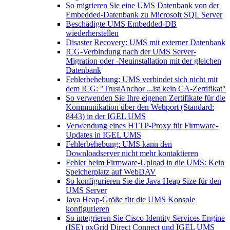
So migrieren Sie eine UMS Datenbank von der
Embedded-Datenbank zu Microsoft SQL Server
Beschädigte UMS Embedded-DB
wiederherstellen
Disaster Recovery: UMS mit externer Datenbank
ICG-Verbindung nach der UMS Server-
Migration oder -Neuinstallation mit der gleichen
Datenbank
Fehlerbehebung: UMS verbindet sich nicht mit
dem ICG: "TrustAnchor ...ist kein CA-Zertifikat"
So verwenden Sie Ihre eigenen Zertifikate für die
Kommunikation über den Webport (Standard:
8443) in der IGEL UMS
Verwendung eines HTTP-Proxy für Firmware-
Updates in IGEL UMS
Fehlerbehebung: UMS kann den
Downloadserver nicht mehr kontaktieren
Fehler beim Firmware-Upload in die UMS: Kein
Speicherplatz auf WebDAV
So konfigurieren Sie die Java Heap Size für den
UMS Server
Java Heap-Größe für die UMS Konsole
konfigurieren
So integrieren Sie Cisco Identity Services Engine
(ISE) pxGrid Direct Connect und IGEL UMS