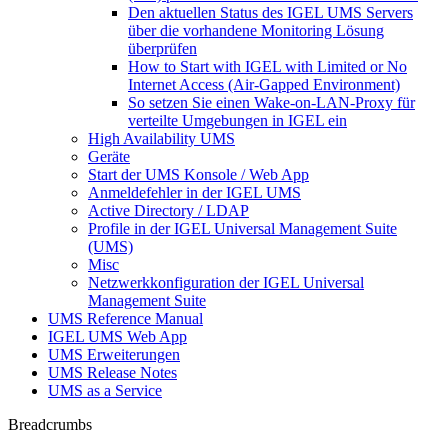
Den aktuellen Status des IGEL UMS Servers
über die vorhandene Monitoring Lösung
überprüfen
How to Start with IGEL with Limited or No
Internet Access (Air-Gapped Environment)
So setzen Sie einen Wake-on-LAN-Proxy für
verteilte Umgebungen in IGEL ein
High Availability UMS
Geräte
Start der UMS Konsole / Web App
Anmeldefehler in der IGEL UMS
Active Directory / LDAP
Profile in der IGEL Universal Management Suite
(UMS)
Misc
Netzwerkkonfiguration der IGEL Universal
Management Suite
UMS Reference Manual
IGEL UMS Web App
UMS Erweiterungen
UMS Release Notes
UMS as a Service
Breadcrumbs