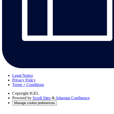
Legal Notice
Privacy Policy
Terms + Conditions
Copyright
IGEL
Powered by
Scroll Sites
&
Atlassian Confluence
Manage cookie preferences