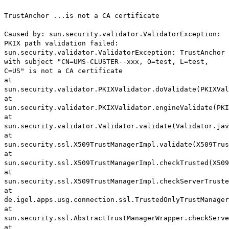
TrustAnchor ...is not a CA certificate
Caused by: sun.security.validator.ValidatorException:
PKIX path validation failed:
sun.security.validator.ValidatorException: TrustAnchor
with subject "CN=UMS-CLUSTER--xxx, O=test, L=test,
C=US" is not a CA certificate
at
sun.security.validator.PKIXValidator.doValidate(PKIXVal
at
sun.security.validator.PKIXValidator.engineValidate(PK
at
sun.security.validator.Validator.validate(Validator.jav
at
sun.security.ssl.X509TrustManagerImpl.validate(X509Trus
at
sun.security.ssl.X509TrustManagerImpl.checkTrusted(X509
at
sun.security.ssl.X509TrustManagerImpl.checkServerTruste
at
de.igel.apps.usg.connection.ssl.TrustedOnlyTrustManage
at
sun.security.ssl.AbstractTrustManagerWrapper.checkServ
at