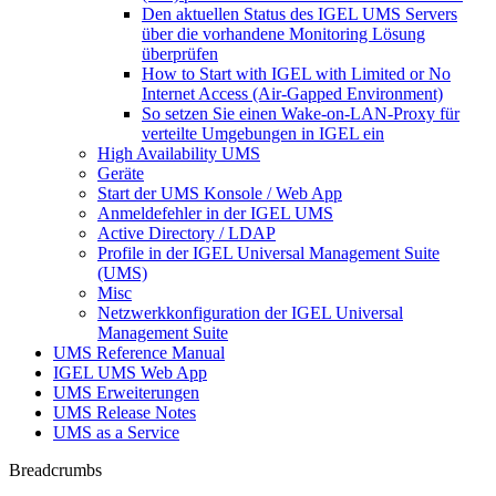
Den aktuellen Status des IGEL UMS Servers
über die vorhandene Monitoring Lösung
überprüfen
How to Start with IGEL with Limited or No
Internet Access (Air-Gapped Environment)
So setzen Sie einen Wake-on-LAN-Proxy für
verteilte Umgebungen in IGEL ein
High Availability UMS
Geräte
Start der UMS Konsole / Web App
Anmeldefehler in der IGEL UMS
Active Directory / LDAP
Profile in der IGEL Universal Management Suite
(UMS)
Misc
Netzwerkkonfiguration der IGEL Universal
Management Suite
UMS Reference Manual
IGEL UMS Web App
UMS Erweiterungen
UMS Release Notes
UMS as a Service
Breadcrumbs