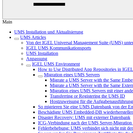
Main
UMS Installation und Aktualisierung
UMS Articles
Von der IGEL Universal Management Suite (UMS) unters
IGEL UMS Kommunikationsports
UMS Installation
Anpassung
IGEL UMS Environment
How to Use Distributed App Repositories in IG
Migration eines UMS Servers
Migrate a UMS Server with the Same Embe
Migrate a UMS Server with the Same Exter
Migration eines UMS Servers mit einer and
Transferring or Registering the UMS ID
Hostzuweisung für die Aufgabenausführung 
So migrieren Sie eine UMS Datenbank von der E
Beschädigte UMS Embedded-DB wiederherstelle
Disaster Recovery: UMS mit externer Datenbank
ICG-Verbindung nach der UMS Server-Migration od
Fehlerbehebung: UMS verbindet sich nicht mit dem