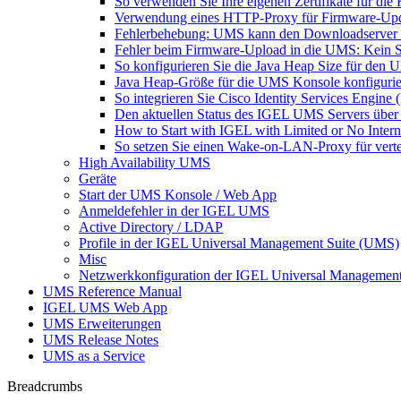
So verwenden Sie Ihre eigenen Zertifikate für d
Verwendung eines HTTP-Proxy für Firmware-Up
Fehlerbehebung: UMS kann den Downloadserver n
Fehler beim Firmware-Upload in die UMS: Kein 
So konfigurieren Sie die Java Heap Size für den
Java Heap-Größe für die UMS Konsole konfiguri
So integrieren Sie Cisco Identity Services Engi
Den aktuellen Status des IGEL UMS Servers über
How to Start with IGEL with Limited or No Inter
So setzen Sie einen Wake-on-LAN-Proxy für vert
High Availability UMS
Geräte
Start der UMS Konsole / Web App
Anmeldefehler in der IGEL UMS
Active Directory / LDAP
Profile in der IGEL Universal Management Suite (UMS)
Misc
Netzwerkkonfiguration der IGEL Universal Management
UMS Reference Manual
IGEL UMS Web App
UMS Erweiterungen
UMS Release Notes
UMS as a Service
Breadcrumbs