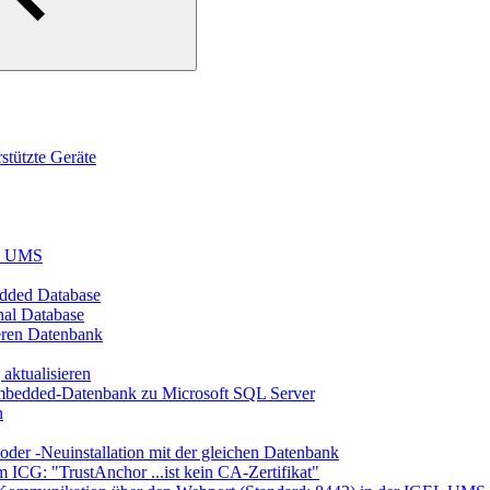
tützte Geräte
EL UMS
dded Database
nal Database
eren Datenbank
aktualisieren
mbedded-Datenbank zu Microsoft SQL Server
n
er -Neuinstallation mit der gleichen Datenbank
 ICG: "TrustAnchor ...ist kein CA-Zertifikat"