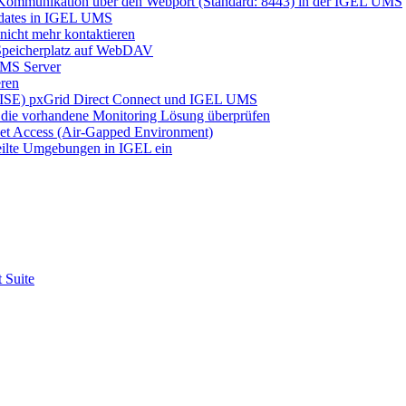
ie Kommunikation über den Webport (Standard: 8443) in der IGEL UMS
dates in IGEL UMS
icht mehr kontaktieren
Speicherplatz auf WebDAV
 UMS Server
eren
ne (ISE) pxGrid Direct Connect und IGEL UMS
 die vorhandene Monitoring Lösung überprüfen
net Access (Air-Gapped Environment)
eilte Umgebungen in IGEL ein
 Suite