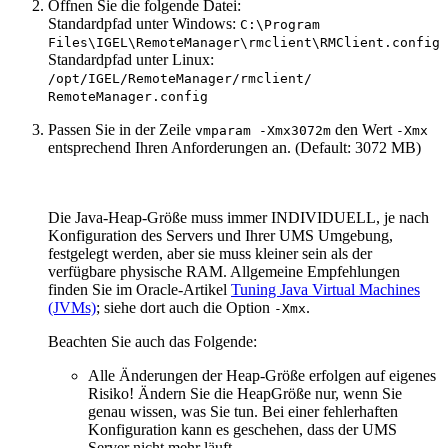
Öffnen Sie die folgende Datei:
Standardpfad unter Windows:
C:\Program
Files\IGEL\RemoteManager\rmclient\RMClient.config
Standardpfad unter Linux:
/opt/IGEL/RemoteManager/rmclient/
RemoteManager.config
Passen Sie in der Zeile
den Wert
vmparam -Xmx3072m
-Xmx
entsprechend Ihren Anforderungen an. (Default: 3072 MB)
Die Java-Heap-Größe muss immer INDIVIDUELL, je nach
Konfiguration des Servers und Ihrer UMS Umgebung,
festgelegt werden, aber sie muss kleiner sein als der
verfügbare physische RAM. Allgemeine Empfehlungen
finden Sie im Oracle-Artikel
Tuning Java Virtual Machines
(JVMs)
; siehe dort auch die Option
.
-Xmx
Beachten Sie auch das Folgende:
Alle Änderungen der Heap-Größe erfolgen auf eigenes
Risiko! Ändern Sie die HeapGröße nur, wenn Sie
genau wissen, was Sie tun. Bei einer fehlerhaften
Konfiguration kann es geschehen, dass der UMS
Server nicht mehr läuft.