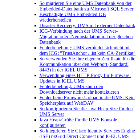
So migrieren Sie eine UMS Datenbank von der
Embedded-Datenbank zu Microsoft SQL Server
Beschädigte UMS Embedded-DB
wiederherstellen
Disaster Recovery: UMS mit externer Datenbank
ICG-Verbindung nach der UMS Server-
Migration oder -Neuinstallation mit der gleichen
Datenbank
Fehlerbehebung: UMS verbindet sich nicht mit
dem ICG: "TrustAnchor ...ist kein CA-Zertifikat"
So verwenden Sie Ihre eigenen Zertifikate für die
Kommunikation über den Webport (Standard:
8443) in der IGEL UMS
Verwendung eines HTTP-Proxy für Firmware-
Updates in IGEL UMS
Fehlerbehebung: UMS kann den
Downloadserver nicht mehr kontaktieren
Fehler beim Firmware-Upload in die UMS: Kein
Speicherplatz auf WebDAV
So konfigurieren Sie die Java Heap Size für den
UMS Server
Java Heap-Größe für die UMS Konsole
konfigurieren
So integrieren Sie Cisco Identity Services Engine
(ISE) pxGrid Direct Connect und IGEL UMS