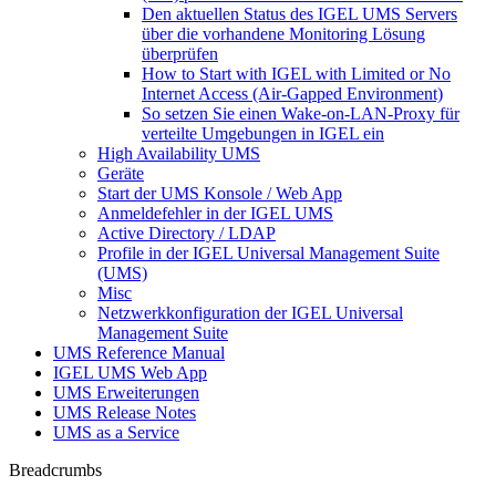
Den aktuellen Status des IGEL UMS Servers
über die vorhandene Monitoring Lösung
überprüfen
How to Start with IGEL with Limited or No
Internet Access (Air-Gapped Environment)
So setzen Sie einen Wake-on-LAN-Proxy für
verteilte Umgebungen in IGEL ein
High Availability UMS
Geräte
Start der UMS Konsole / Web App
Anmeldefehler in der IGEL UMS
Active Directory / LDAP
Profile in der IGEL Universal Management Suite
(UMS)
Misc
Netzwerkkonfiguration der IGEL Universal
Management Suite
UMS Reference Manual
IGEL UMS Web App
UMS Erweiterungen
UMS Release Notes
UMS as a Service
Breadcrumbs