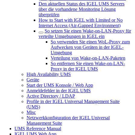
Den aktuellen Status des IGEL UMS Servers
über die vorhandene Monitoring Lösung
überprüfen
How to Start with IGEL with Limited or No
Internet Access (Air-Gapped Environment)
So setzen Sie einen Wake-on-LAN-Proxy für
verteilte Umgebungen in IGEL ein
So verwenden Sie einen WoL-Proxy zum
Aufwecken von Geräten in der IGEL-
Umgebung
Verteilung von Wake-on-LAN-Paketen
So entfernen Sie einen Wake-on-LAN-
Proxy in der IGEL UMS
High Availability UMS
Geräte
Start der UMS Konsole / Web App
Anmeldefehler in der IGEL UMS
Active Directory / LDAP
Profile in der IGEL Universal Management Suite
(UMS)
Misc
Netzwerkkonfiguration der IGEL Universal
Management Suite
UMS Reference Manual
IGEL UMS Web App