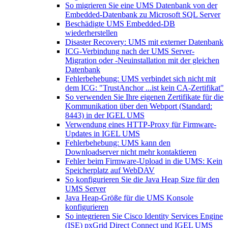
So migrieren Sie eine UMS Datenbank von der
Embedded-Datenbank zu Microsoft SQL Server
Beschädigte UMS Embedded-DB
wiederherstellen
Disaster Recovery: UMS mit externer Datenbank
ICG-Verbindung nach der UMS Server-
Migration oder -Neuinstallation mit der gleichen
Datenbank
Fehlerbehebung: UMS verbindet sich nicht mit
dem ICG: "TrustAnchor ...ist kein CA-Zertifikat"
So verwenden Sie Ihre eigenen Zertifikate für die
Kommunikation über den Webport (Standard:
8443) in der IGEL UMS
Verwendung eines HTTP-Proxy für Firmware-
Updates in IGEL UMS
Fehlerbehebung: UMS kann den
Downloadserver nicht mehr kontaktieren
Fehler beim Firmware-Upload in die UMS: Kein
Speicherplatz auf WebDAV
So konfigurieren Sie die Java Heap Size für den
UMS Server
Java Heap-Größe für die UMS Konsole
konfigurieren
So integrieren Sie Cisco Identity Services Engine
(ISE) pxGrid Direct Connect und IGEL UMS