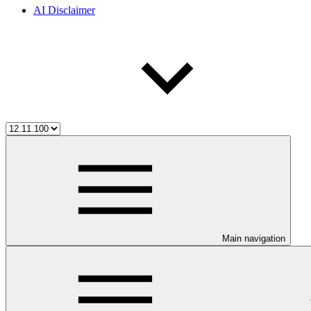
AI Disclaimer
Main navigation