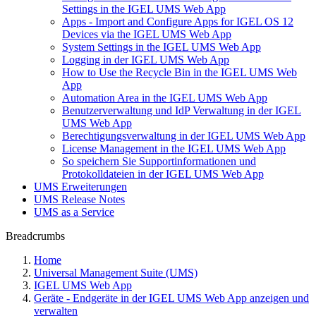
Settings in the IGEL UMS Web App
Apps - Import and Configure Apps for IGEL OS 12
Devices via the IGEL UMS Web App
System Settings in the IGEL UMS Web App
Logging in der IGEL UMS Web App
How to Use the Recycle Bin in the IGEL UMS Web
App
Automation Area in the IGEL UMS Web App
Benutzerverwaltung und IdP Verwaltung in der IGEL
UMS Web App
Berechtigungsverwaltung in der IGEL UMS Web App
License Management in the IGEL UMS Web App
So speichern Sie Supportinformationen und
Protokolldateien in der IGEL UMS Web App
UMS Erweiterungen
UMS Release Notes
UMS as a Service
Breadcrumbs
Home
Universal Management Suite (UMS)
IGEL UMS Web App
Geräte - Endgeräte in der IGEL UMS Web App anzeigen und
verwalten