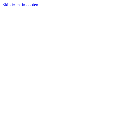
Skip to main content