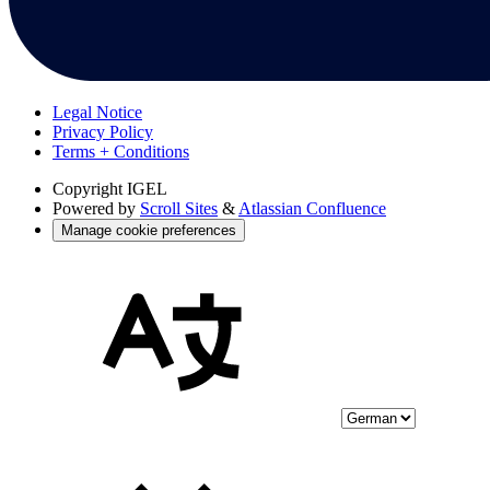
Legal Notice
Privacy Policy
Terms + Conditions
Copyright
IGEL
Powered by
Scroll Sites
&
Atlassian Confluence
Manage cookie preferences