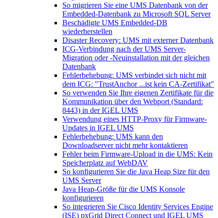
So migrieren Sie eine UMS Datenbank von der
Embedded-Datenbank zu Microsoft SQL Server
Beschädigte UMS Embedded-DB
wiederherstellen
Disaster Recovery: UMS mit externer Datenbank
ICG-Verbindung nach der UMS Server-
Migration oder -Neuinstallation mit der gleichen
Datenbank
Fehlerbehebung: UMS verbindet sich nicht mit
dem ICG: "TrustAnchor ...ist kein CA-Zertifikat"
So verwenden Sie Ihre eigenen Zertifikate für die
Kommunikation über den Webport (Standard:
8443) in der IGEL UMS
Verwendung eines HTTP-Proxy für Firmware-
Updates in IGEL UMS
Fehlerbehebung: UMS kann den
Downloadserver nicht mehr kontaktieren
Fehler beim Firmware-Upload in die UMS: Kein
Speicherplatz auf WebDAV
So konfigurieren Sie die Java Heap Size für den
UMS Server
Java Heap-Größe für die UMS Konsole
konfigurieren
So integrieren Sie Cisco Identity Services Engine
(ISE) pxGrid Direct Connect und IGEL UMS