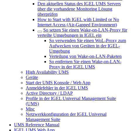
Den aktuellen Status des IGEL UMS Servers
über die vorhandene Monitoring Lösung
überprüfen
How to Start with IGEL with Limited or No
Internet Access (Air-Gapped Environment)
So setzen Sie einen Wake-on-LAN-Proxy für
verteilte Umgebungen in IGEL ein
So verwenden Sie einen WoL-Proxy zum
Aufwecken von Geräten in der IGEL-
Umgebung
Verteilung von Wake-on-LAN-Paketen
So entfernen Sie einen Wake-on-LAN-
Proxy in der IGEL UMS
High Availability UMS
Geräte
Start der UMS Konsole / Web App
Anmeldefehler in der IGEL UMS
Active Directory / LDAP
Profile in der IGEL Universal Management Suite
(UMS)
Misc
Netzwerkkonfiguration der IGEL Universal
Management Suite
UMS Reference Manual
IGEL UMS Web App