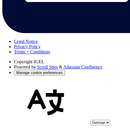
Legal Notice
Privacy Policy
Terms + Conditions
Copyright
IGEL
Powered by
Scroll Sites
&
Atlassian Confluence
Manage cookie preferences