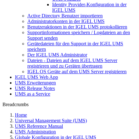
Identity Provider-Konfiguration in der
IGEL UMS
Active Directory Benutzer importieren
Administratorkonten in der IGEL UMS
Benutzeraktionen in der IGEL UMS protokollieren
Supportinformationen speichern / Logdateien an den
Support senden
Gerätedateien für den Support in der IGEL UMS
speichern
Der IGEL UMS Administrator
Dateien - Dateien auf dem IGEL UMS Server
registrieren und zu Geräten übertragen
IGEL OS Geräte auf dem UMS Server registrieren
IGEL UMS Web App
UMS Erweiterungen
UMS Release Notes
UMS as a Service
Breadcrumbs
Home
Universal Management Suite (UMS)
UMS Reference Manual
UMS Administration
Globale Konfiguration in der IGEL UMS