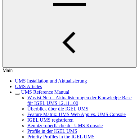
Main
UMS Installation und Aktualisierung
UMS Articles
UMS Reference Manual
Was ist Neu – Aktualisierungen der Knowledge Base
für IGEL UMS 12.11.100
Überblick über die IGEL UMS
Feature Matrix: UMS Web App vs. UMS Console
IGEL UMS registrieren
Benutzeroberfläche der UMS Konsole
Profile in der IGEL UMS
Priority Profiles in the IGEL UMS