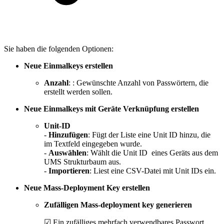
Sie haben die folgenden Optionen:
Neue Einmalkeys erstellen
Anzahl
: : Gewünschte Anzahl von Passwörtern, die
erstellt werden sollen.
Neue Einmalkeys mit Geräte Verknüpfung erstellen
Unit-ID
-
Hinzufügen
: Fügt der Liste eine Unit ID hinzu, die
im Textfeld eingegeben wurde.
-
Auswählen
: Wählt die Unit ID eines Geräts aus dem
UMS Strukturbaum aus.
-
Importieren
: Liest eine CSV-Datei mit Unit IDs ein.
Neue Mass-Deployment Key erstellen
Zufälligen Mass-deployment key generieren
☑ Ein zufälliges mehrfach verwendbares Passwort