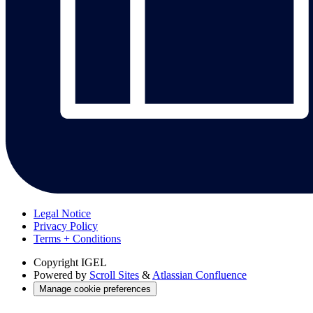
Legal Notice
Privacy Policy
Terms + Conditions
Copyright
IGEL
Powered by
Scroll Sites
&
Atlassian Confluence
Manage cookie preferences