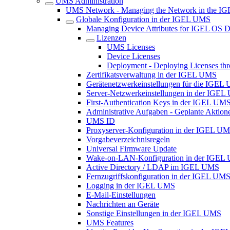
UMS Administration
UMS Network - Managing the Network in the 
Globale Konfiguration in der IGEL UMS
Managing Device Attributes for IGEL OS 
Lizenzen
UMS Licenses
Device Licenses
Deployment - Deploying Licenses t
Zertifikatsverwaltung in der IGEL UMS
Gerätenetzwerkeinstellungen für die IGEL
Server-Netzwerkeinstellungen in der IGE
First-Authentication Keys in der IGEL UM
Administrative Aufgaben - Geplante Aktion
UMS ID
Proxyserver-Konfiguration in der IGEL U
Vorgabeverzeichnisregeln
Universal Firmware Update
Wake-on-LAN-Konfiguration in der IGEL
Active Directory / LDAP im IGEL UMS
Fernzugriffskonfiguration in der IGEL UM
Logging in der IGEL UMS
E-Mail-Einstellungen
Nachrichten an Geräte
Sonstige Einstellungen in der IGEL UMS
UMS Features