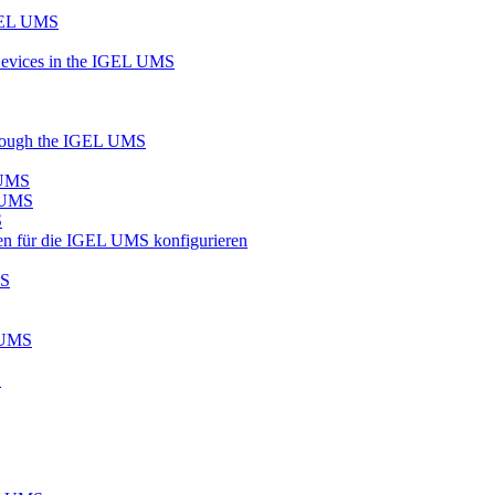
IGEL UMS
Devices in the IGEL UMS
hrough the IGEL UMS
 UMS
L UMS
S
en für die IGEL UMS konfigurieren
MS
 UMS
S