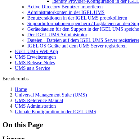
Identity Provider-Konfiguration in der IG
Active Directory Benutzer importieren
Administratorkonten in der IGEL UMS
Benutzeraktionen in der IGEL UMS protokollieren
Supportinformationen speichern / Logdateien an den Sup
Gerätedateien für den Support in der IGEL UMS speiche
Der IGEL UMS Administrator
Dateien - Dateien auf dem IGEL UMS Server registriere
IGEL OS Geräte auf dem UMS Server registrieren
IGEL UMS Web App
UMS Erweiterungen
UMS Release Notes
UMS as a Service
Breadcrumbs
Home
Universal Management Suite (UMS)
UMS Reference Manual
UMS Administration
Globale Konfiguration in der IGEL UMS
On this Page
Lizenzen