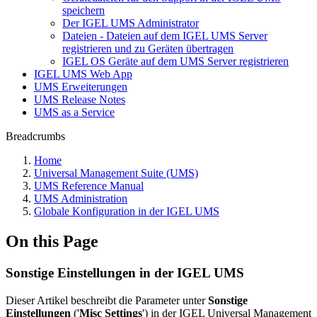
speichern
Der IGEL UMS Administrator
Dateien - Dateien auf dem IGEL UMS Server
registrieren und zu Geräten übertragen
IGEL OS Geräte auf dem UMS Server registrieren
IGEL UMS Web App
UMS Erweiterungen
UMS Release Notes
UMS as a Service
Breadcrumbs
Home
Universal Management Suite (UMS)
UMS Reference Manual
UMS Administration
Globale Konfiguration in der IGEL UMS
On this Page
Sonstige Einstellungen in der IGEL UMS
Dieser Artikel beschreibt die Parameter unter
Sonstige
Einstellungen
('
Misc Settings
') in der IGEL Universal Management