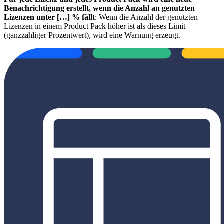
Benachrichtigung erstellt, wenn die Anzahl an genutzten
Lizenzen unter […] % fällt
: Wenn die Anzahl der genutzten
Lizenzen in einem Product Pack höher ist als dieses Limit
(ganzzahliger Prozentwert), wird eine Warnung erzeugt.