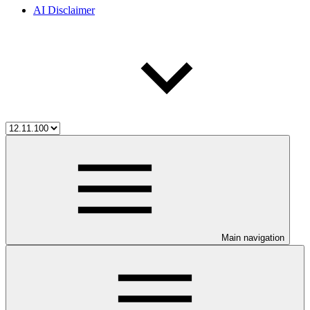
AI Disclaimer
Main navigation