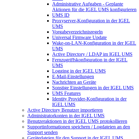
Administrative Aufgaben - Geplante
Aktionen für die IGEL UMS konfigurieren
UMS ID
Proxyserver-Konfiguration in der IGEL
UMS
Vorgabeverzeichnisregeln
Universal Firmware Update
Wake-on-LAN-Konfiguration in der IGEL
UMS
Active Directory / LDAP im IGEL UMS
Fernzugriffskonfiguration in der IGEL
UMS
Logging in der IGEL UMS
E-Mail-Einstellungen
Nachrichten an Geräte
Sonstige Einstellungen in der IGEL UMS
UMS Features
Identity Provider-Konfiguration in der
IGEL UMS
Active Directory Benutzer importieren
Administratorkonten in der IGEL UMS
Benutzeraktionen in der IGEL UMS protokollieren
Supportinformationen speichern / Logdateien an den
Support senden
Gerätedateien für den Support in der IGEL UMS