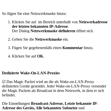
So fügen Sie eine Netzwerkmaske hinzu:
Klicken Sie auf
im Bereich unterhalb von
Netzwerkadresse
der letzten bekannten IP-Adresse
.
Der Dialog
Netzwerkmaske definieren
öffnet sich.
Geben Sie die
Netzwerkmaske
ein.
Fügen Sie gegebenenfalls einen
Kommentar
hinzu.
Klicken Sie auf
OK
.
Dedizierte Wake-On-LAN-Proxies
☑ Das Magic Packet wird an die als Wake-on-LAN-Proxy
definierten Geräte gesendet. Jeder Wake-on-LAN-Proxy versendet
die Magic Packets als Broadcast in dem Netzwerk, in dem er sich
befindet.
Die Einstellungen
Broadcast-Adresse, Letzte bekannte IP-
Adresse des Geräts, Alle bekannten Subnetze
und