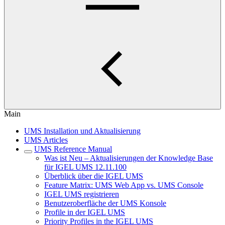
Main
UMS Installation und Aktualisierung
UMS Articles
UMS Reference Manual
Was ist Neu – Aktualisierungen der Knowledge Base
für IGEL UMS 12.11.100
Überblick über die IGEL UMS
Feature Matrix: UMS Web App vs. UMS Console
IGEL UMS registrieren
Benutzeroberfläche der UMS Konsole
Profile in der IGEL UMS
Priority Profiles in the IGEL UMS