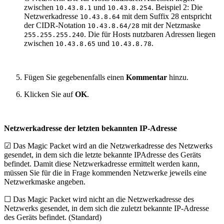
zwischen
und
. Beispiel 2: Die
10.43.8.1
10.43.8.254
Netzwerkadresse
mit dem Suffix 28 entspricht
10.43.8.64
der CIDR-Notation
mit der Netzmaske
10.43.8.64/28
. Die für Hosts nutzbaren Adressen liegen
255.255.255.240
zwischen
und
.
10.43.8.65
10.43.8.78
Fügen Sie gegebenenfalls einen
Kommentar
hinzu.
Klicken Sie auf
OK
.
Netzwerkadresse der letzten bekannten IP-Adresse
☑ Das Magic Packet wird an die Netzwerkadresse des Netzwerks
gesendet, in dem sich die letzte bekannte IPAdresse des Geräts
befindet. Damit diese Netzwerkadresse ermittelt werden kann,
müssen Sie für die in Frage kommenden Netzwerke jeweils eine
Netzwerkmaske angeben.
☐ Das Magic Packet wird nicht an die Netzwerkadresse des
Netzwerks gesendet, in dem sich die zuletzt bekannte IP-Adresse
des Geräts befindet. (Standard)