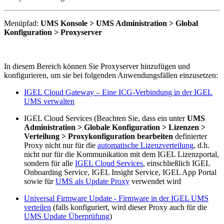
Menüpfad:
UMS Konsole >
UMS Administration > Global
Konfiguration > Proxyserver
In diesem Bereich können Sie Proxyserver hinzufügen und
konfigurieren, um sie bei folgenden Anwendungsfällen einzusetzen:
IGEL Cloud Gateway – Eine ICG-Verbindung in der IGEL
UMS verwalten
IGEL Cloud Services (Beachten Sie, dass ein unter
UMS
Administration > Globale Konfiguration > Lizenzen >
Verteilung > Proxykonfiguration
bearbeiten
definierter
Proxy nicht nur für die
automatische Lizenzverteilung
, d.h.
nicht nur für die Kommunikation mit dem IGEL Lizenzportal,
sondern für alle
IGEL Cloud Services
, einschließlich IGEL
Onboarding Service, IGEL Insight Service, IGEL App Portal
sowie für
UMS als Update Proxy
verwendet wird
Universal Firmware Update - Firmware in der IGEL UMS
verteilen
(falls konfiguriert, wird dieser Proxy auch für die
UMS Update Überprüfung
)