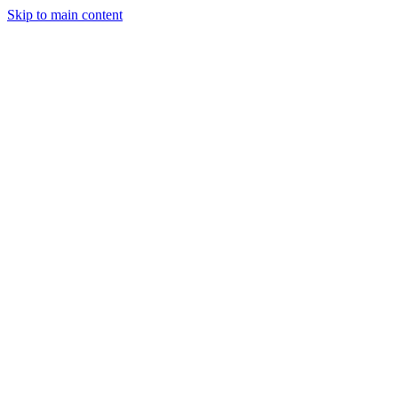
Skip to main content