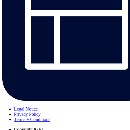
Legal Notice
Privacy Policy
Terms + Conditions
Copyright
IGEL