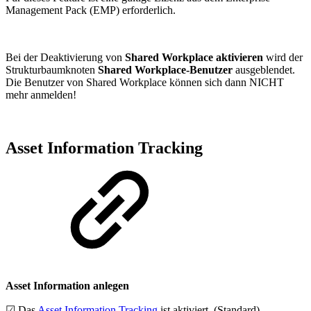
Management Pack (EMP) erforderlich.
Bei der Deaktivierung von
Shared Workplace aktivieren
wird der
Strukturbaumknoten
Shared Workplace-Benutzer
ausgeblendet.
Die Benutzer von Shared Workplace können sich dann NICHT
mehr anmelden!
Asset Information Tracking
Asset Information anlegen
☑ Das
Asset Information Tracking
ist aktiviert. (Standard)