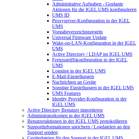
Administrative Aufgaben - Geplante
Aktionen für die IGEL UMS konfigurieren
UMS ID
Proxyserver-Konfiguration in der IGEL
UMS
Vorgabeverzeichnisregeln
Universal Firmware Update
Wake-on-LAN-Konfiguration in der IGEL
UMS
Active Directory / LDAP im IGEL UMS
Fernzugriffskonfiguration in der IGEL
UMS
Logging in der IGEL UMS
E-Mail-Einstellungen
Nachrichten an Geräte
Sonstige Einstellungen in der IGEL UMS
UMS Features
Identity Provider-Konfiguration in der
IGEL UMS
Active Directory Benutzer importieren
Administratorkonten in der IGEL UMS
Benutzeraktionen in der IGEL UMS protokollieren
Supportinformationen speichern / Logdateien an den
Support senden
Gerätedateien für den Support in der IGEL UMS