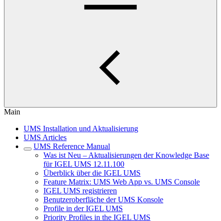
Main
UMS Installation und Aktualisierung
UMS Articles
UMS Reference Manual
Was ist Neu – Aktualisierungen der Knowledge Base
für IGEL UMS 12.11.100
Überblick über die IGEL UMS
Feature Matrix: UMS Web App vs. UMS Console
IGEL UMS registrieren
Benutzeroberfläche der UMS Konsole
Profile in der IGEL UMS
Priority Profiles in the IGEL UMS