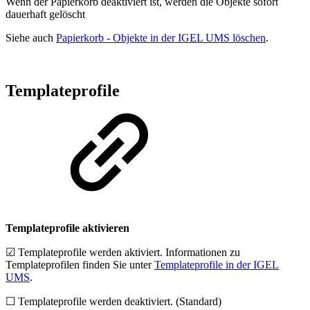
Wenn der Papierkorb deaktiviert ist, werden die Objekte sofort
dauerhaft gelöscht
Siehe auch
Papierkorb - Objekte in der IGEL UMS löschen
.
Templateprofile
Templateprofile aktivieren
☑ Templateprofile werden aktiviert. Informationen zu
Templateprofilen finden Sie unter
Templateprofile in der IGEL
UMS
.
☐ Templateprofile werden deaktiviert. (Standard)