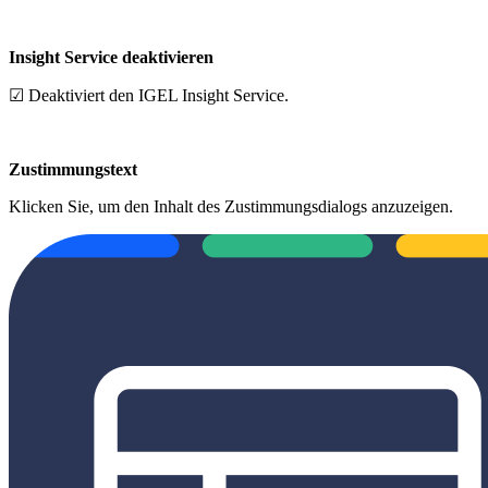
Insight Service deaktivieren
☑ Deaktiviert den IGEL Insight Service.
Zustimmungstext
Klicken Sie, um den Inhalt des Zustimmungsdialogs anzuzeigen.