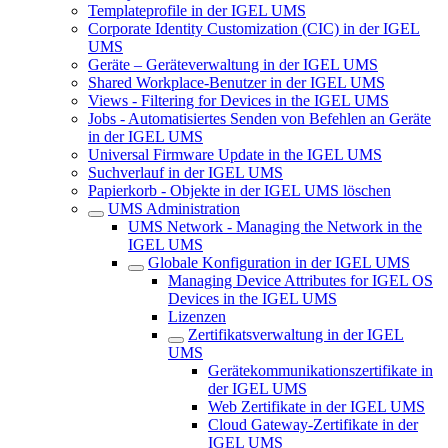
Templateprofile in der IGEL UMS
Corporate Identity Customization (CIC) in der IGEL
UMS
Geräte – Geräteverwaltung in der IGEL UMS
Shared Workplace-Benutzer in der IGEL UMS
Views - Filtering for Devices in the IGEL UMS
Jobs - Automatisiertes Senden von Befehlen an Geräte
in der IGEL UMS
Universal Firmware Update in the IGEL UMS
Suchverlauf in der IGEL UMS
Papierkorb - Objekte in der IGEL UMS löschen
UMS Administration
UMS Network - Managing the Network in the
IGEL UMS
Globale Konfiguration in der IGEL UMS
Managing Device Attributes for IGEL OS
Devices in the IGEL UMS
Lizenzen
Zertifikatsverwaltung in der IGEL
UMS
Gerätekommunikationszertifikate in
der IGEL UMS
Web Zertifikate in der IGEL UMS
Cloud Gateway-Zertifikate in der
IGEL UMS