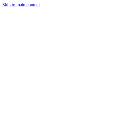
Skip to main content