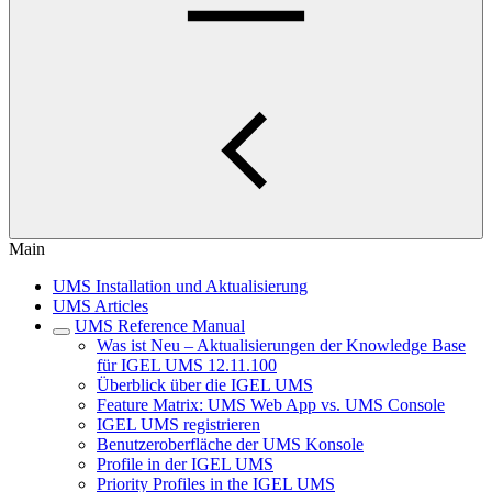
Main
UMS Installation und Aktualisierung
UMS Articles
UMS Reference Manual
Was ist Neu – Aktualisierungen der Knowledge Base
für IGEL UMS 12.11.100
Überblick über die IGEL UMS
Feature Matrix: UMS Web App vs. UMS Console
IGEL UMS registrieren
Benutzeroberfläche der UMS Konsole
Profile in der IGEL UMS
Priority Profiles in the IGEL UMS