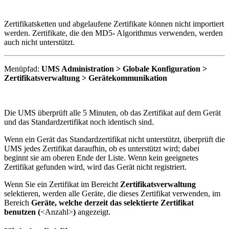
Zertifikatsketten und abgelaufene Zertifikate können nicht importiert
werden. Zertifikate, die den MD5- Algorithmus verwenden, werden
auch nicht unterstützt.
Menüpfad:
UMS Administration > Globale Konfiguration >
Zertifikatsverwaltung > Gerätekommunikation
Die UMS überprüft alle 5 Minuten, ob das Zertifikat auf dem Gerät
und das Standardzertifikat noch identisch sind.
Wenn ein Gerät das Standardzertifikat nicht unterstützt, überprüft die
UMS jedes Zertifikat daraufhin, ob es unterstützt wird; dabei
beginnt sie am oberen Ende der Liste. Wenn kein geeignetes
Zertifikat gefunden wird, wird das Gerät nicht registriert.
Wenn Sie ein Zertifikat im Bereicht
Zertifikatsverwaltung
selektieren, werden alle Geräte, die dieses Zertifikat verwenden, im
Bereich
Geräte, welche derzeit das selektierte Zertifikat
benutzen (
<Anzahl>
)
angezeigt.