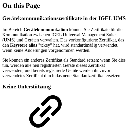
On this Page
Gerätekommunikationszertifikate in der IGEL UMS
Im Bereich
Gerätekommunikation
können Sie Zertifikate für die
Kommunikation zwischen IGEL Universal Management Suite
(UMS) und Geräten verwalten. Das vorkonfigurierte Zertifikat, das
den
Keystore alias
"tckey" hat, wird standardmäßig verwendet,
wenn keine Änderungen vorgenommen werden.
Sie können ein anderes Zertifikat als Standard setzen; wenn Sie dies
tun, werden alle neu registrierten Geräte dieses Zertifikat
verwenden, und bereits registrierte Geräte werden ihr zuvor
verwendetes Zertifikat durch das neue Standardzertifikat ersetzen
Keine Unterstützung