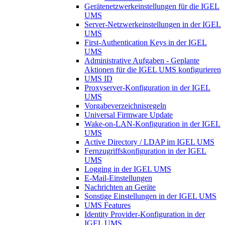
Gerätenetzwerkeinstellungen für die IGEL
UMS
Server-Netzwerkeinstellungen in der IGEL
UMS
First-Authentication Keys in der IGEL
UMS
Administrative Aufgaben - Geplante
Aktionen für die IGEL UMS konfigurieren
UMS ID
Proxyserver-Konfiguration in der IGEL
UMS
Vorgabeverzeichnisregeln
Universal Firmware Update
Wake-on-LAN-Konfiguration in der IGEL
UMS
Active Directory / LDAP im IGEL UMS
Fernzugriffskonfiguration in der IGEL
UMS
Logging in der IGEL UMS
E-Mail-Einstellungen
Nachrichten an Geräte
Sonstige Einstellungen in der IGEL UMS
UMS Features
Identity Provider-Konfiguration in der
IGEL UMS