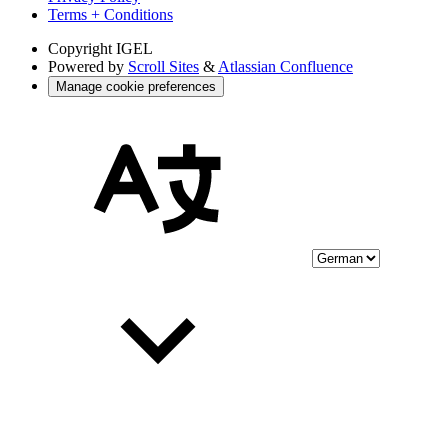
Terms + Conditions
Copyright
IGEL
Powered by
Scroll Sites
&
Atlassian Confluence
Manage cookie preferences